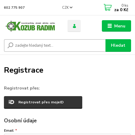
0
ks
CZK
602 775 907
za
0 Kč
Menu
Hledat
Registrace
Registrovat přes:
Registrovat přes mojeID
Osobní údaje
Email
*