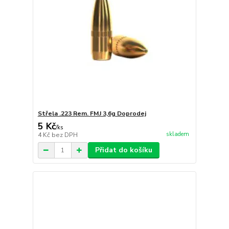
Střela .223 Rem. FMJ 3,6g Doprodej
5 Kč
/
ks
skladem
4 Kč
bez DPH
Přidat do košíku