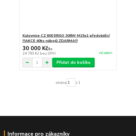
Kulovnice CZ 600 ERGO 308W M15x1 předváděcí
!!!AKCE 40ks nábojů ZDARMA!!!
30 000 Kč
/
ks
skladem
24 793 Kč
bez DPH
Přidat do košíku
strana
z 1
Informace pro zákazníky