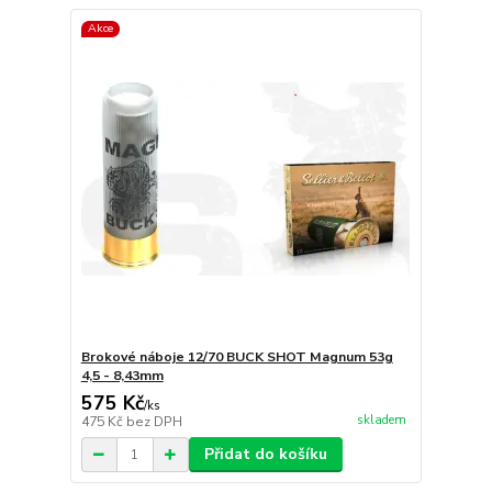
Akce
Brokové náboje 12/70 BUCK SHOT Magnum 53g
4,5 - 8,43mm
575 Kč
/
ks
skladem
475 Kč
bez DPH
Přidat do košíku