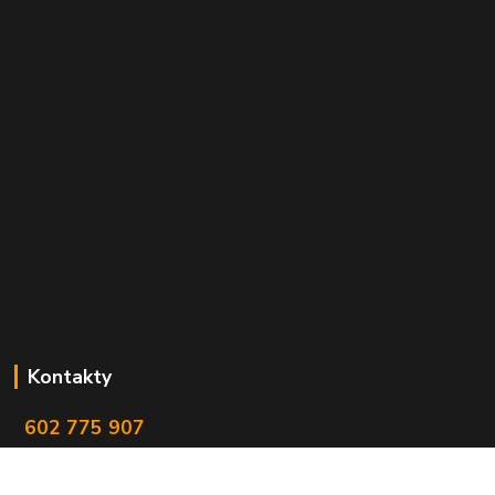
Kontakty
602 775 907
info@zbranekozub.cz