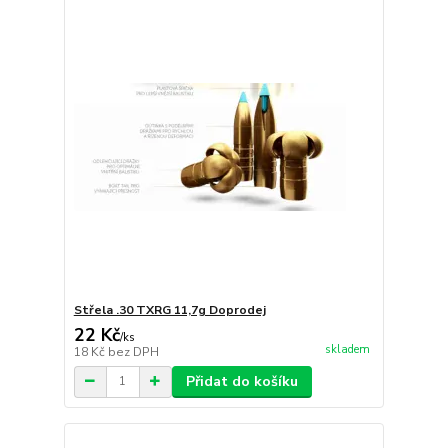
Střela .30 TXRG 11,7g Doprodej
22 Kč
/
ks
skladem
18 Kč
bez DPH
Přidat do košíku