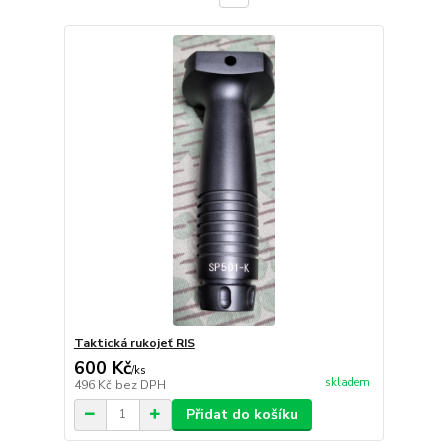
Taktická rukojeť RIS
600 Kč
/
ks
skladem
496 Kč
bez DPH
Přidat do košíku