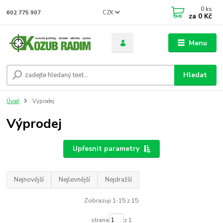
0
ks
CZK
602 775 907
za
0 Kč
Menu
Hledat
Úvod
Výprodej
Výprodej
Upřesnit parametry
Nejnovější
Nejlevnější
Nejdražší
Zobrazuji 1-15 z 15
strana
z 1