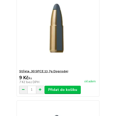
Střela .30 SPCE 11,7g Doprodej
9 Kč
/
ks
skladem
7 Kč
bez DPH
Přidat do košíku