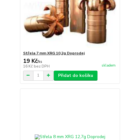
Střela 7 mm XRG 10,2g Doprodej
19 Kč
/
ks
skladem
16 Kč
bez DPH
Přidat do košíku