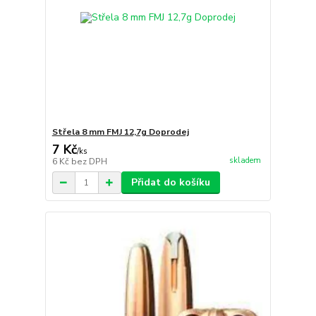
Střela 8 mm FMJ 12,7g Doprodej
7 Kč
/
ks
skladem
6 Kč
bez DPH
Přidat do košíku