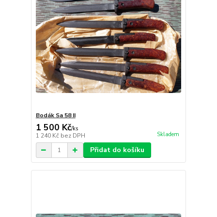
Bodák Sa 58 II
1 500 Kč
/
ks
Skladem
1 240 Kč
bez DPH
Přidat do košíku