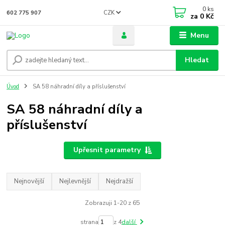
0
ks
CZK
602 775 907
za
0 Kč
Menu
Hledat
Úvod
SA 58 náhradní díly a příslušenství
SA 58 náhradní díly a
příslušenství
Upřesnit parametry
Nejnovější
Nejlevnější
Nejdražší
Zobrazuji 1-20 z 65
strana
z 4
další