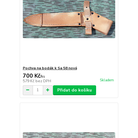
Pochva na bodák k Sa 58 nová
700 Kč
/
ks
Skladem
579 Kč
bez DPH
Přidat do košíku