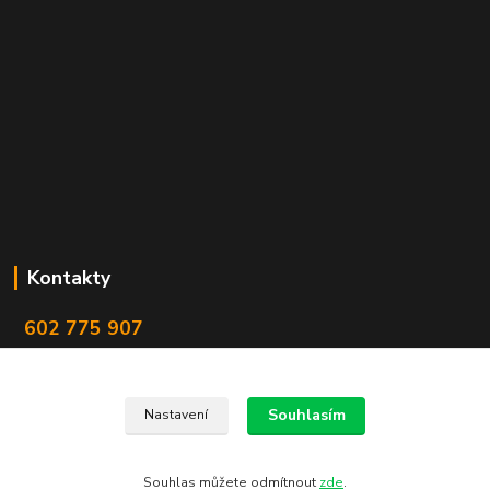
Kontakty
602 775 907
info@zbranekozub.cz
Souhlasím
Nastavení
Souhlas můžete odmítnout
zde
.