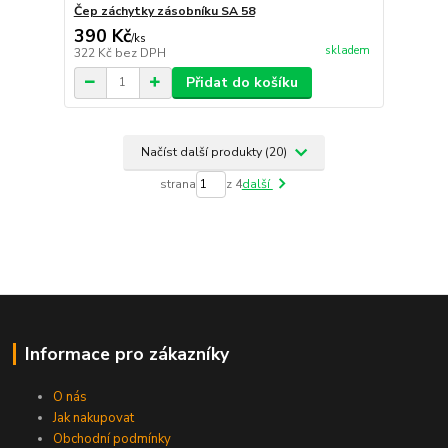
Čep záchytky zásobníku SA 58
390 Kč
/
ks
skladem
322 Kč
bez DPH
Přidat do košíku
Načíst další produkty (20)
strana
z 4
další
Informace pro zákazníky
O nás
Jak nakupovat
Obchodní podmínky