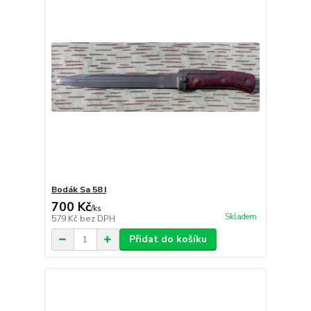
Bodák Sa 58 I
700 Kč
/
ks
Skladem
579 Kč
bez DPH
Přidat do košíku