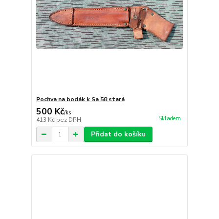
Pochva na bodák k Sa 58 stará
500 Kč
/
ks
Skladem
413 Kč
bez DPH
Přidat do košíku