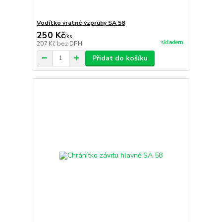
Vodítko vratné vzpruhy SA 58
250 Kč
/
ks
skladem
207 Kč
bez DPH
Přidat do košíku