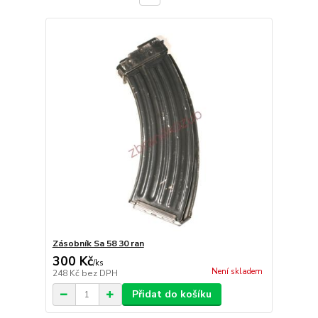
Zásobník Sa 58 30 ran
300 Kč
/
ks
Není skladem
248 Kč
bez DPH
Přidat do košíku