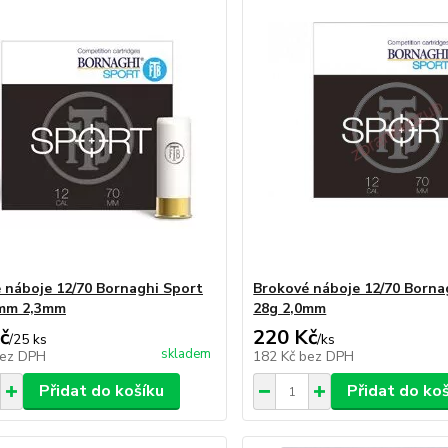
 náboje 12/70 Bornaghi Sport
Brokové náboje 12/70 Borna
4mm 2,3mm
28g 2,0mm
č
220 Kč
/
25 ks
/
ks
skladem
ez DPH
182 Kč
bez DPH
Přidat do košíku
Přidat do ko