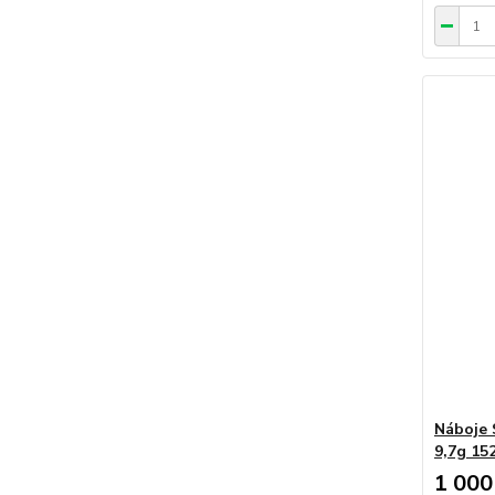
Náboje 
9,7g 15
1 000