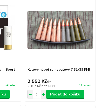
ghi Sport
Kulový náboj samopalový 7,62x39 FMJ
2 550 Kč
/
ks
skladem
Skladem
2 107 Kč
bez DPH
šíku
Přidat do košíku