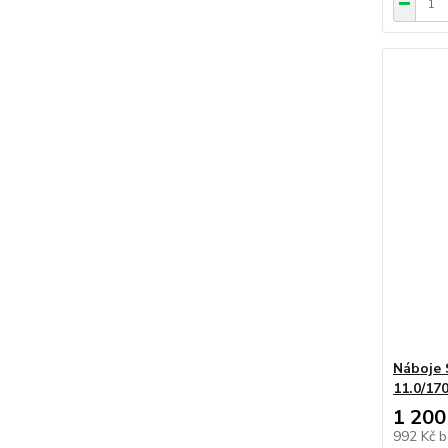
Náboje
11.0/17
1 200
992 Kč
b