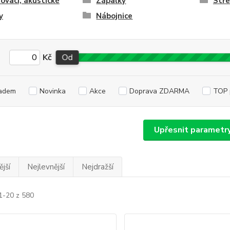
ovací, akustické
Zápalky
Stře
y
Nábojnice
Kč
Od
adem
Novinka
Akce
Doprava ZDARMA
TOP 
Upřesnit parametr
jší
Nejlevnější
Nejdražší
1-20 z 580