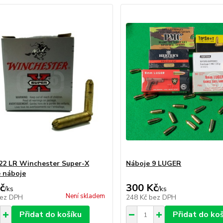
22 LR Winchester Super-X
Náboje 9 LUGER
 náboje
č
300 Kč
/
ks
/
ks
Není skladem
ez DPH
248 Kč
bez DPH
Přidat do košíku
Přidat do ko