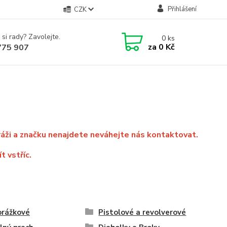
Přihlášení
CZK
 si rady? Zavolejte.
0
ks
za
0 Kč
775 907
áži a značku nenajdete neváhejte nás kontaktovat.
t vstříc.
orážkové
Pistolové a revolverové