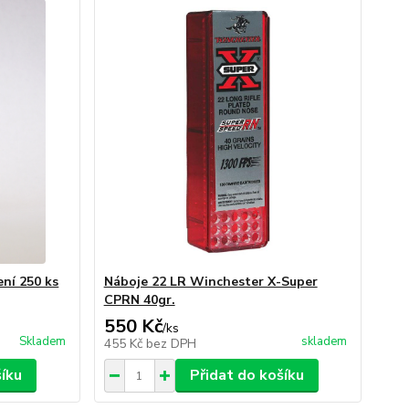
ení 250 ks
Náboje 22 LR Winchester X-Super
CPRN 40gr.
550 Kč
/
ks
Skladem
skladem
455 Kč
bez DPH
šíku
Přidat do košíku