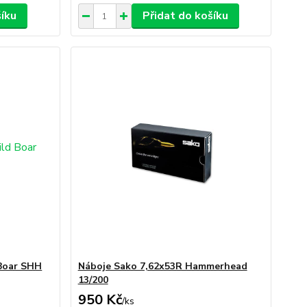
šíku
Přidat do košíku
Boar SHH
Náboje Sako 7,62x53R Hammerhead
13/200
950 Kč
/
ks