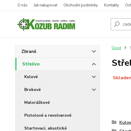
O nás
Jak nakupovat
Obchodní podmínky
Kontakty
Oc
Úvod
S
Zbraně
Stře
Střelivo
Kulové
Skladem
Brokové
Malorážkové
Pistolové a revolverové
Kulo
Startovací, akustické