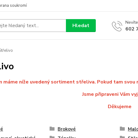
hrana soukromí
Nevíte
Hledat
602 
třelivo
livo
 máme níže uvedený sortiment střeliva. Pokud tam svou r
Jsme připraveni Vám vyjí
Děkujeme
vé
Brokové
Mal