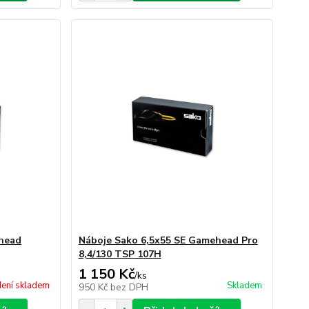
rhead
Náboje Sako 6,5x55 SE Gamehead Pro
8,4/130 TSP 107H
1 150 Kč
/
ks
ení skladem
Skladem
950 Kč
bez DPH