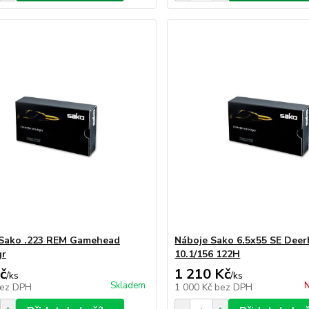
 Sako .223 REM Gamehead
Náboje Sako 6.5x55 SE Dee
gr
10.1/156 122H
č
1 210 Kč
/
ks
/
ks
Skladem
N
ez DPH
1 000 Kč
bez DPH