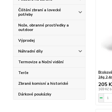
Čištění zbraní a lovecké
potřeby
Nože, obranné prostředky a
outdoor
Výprodej
Náhradní díly
Termovize a Noční vidění
Brokové
Terče
24g 2,
Zbraně komisní a historické
205 K
169 Kč
b
Dárkové poukázky