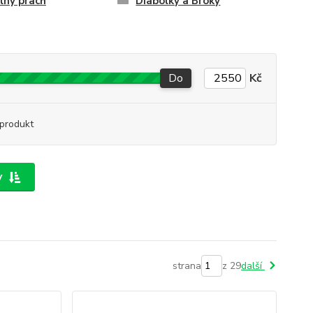
lný prach
Diabolky a Broky
Do
Kč
produkt
y
strana
z 29
další