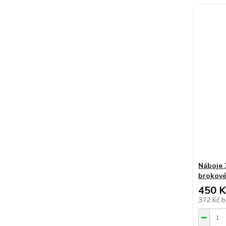
Náboje 
brokové
450 K
372 Kč
b