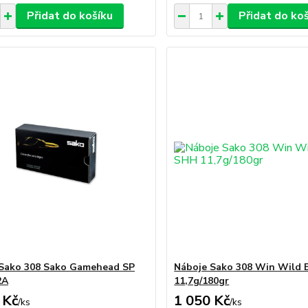
Přidat do košíku
Přidat do ko
Sako 308 Sako Gamehead SP
Náboje Sako 308 Win Wild 
2A
11,7g/180gr
 Kč
1 050 Kč
/
ks
/
ks