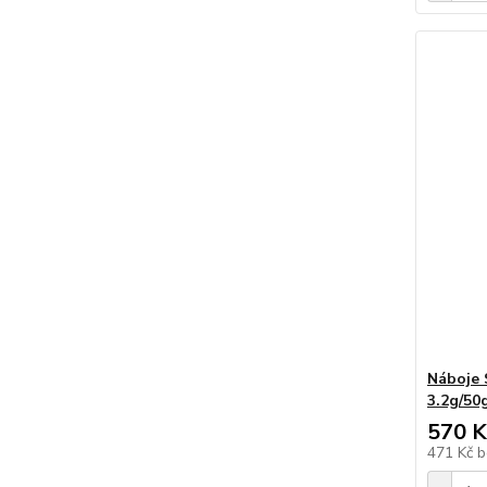
Náboje
3.2g/50
570 K
471 Kč
b