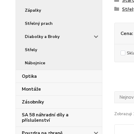
Start
Střel
Zápalky
Střelný prach
Cena:
Diabolky a Broky
Střely
Skl
Nábojnice
Optika
Montáže
Nejnově
Zásobníky
Zobrazuji 
SA 58 náhradní díly a
příslušenství
Pouzdra na zbraně