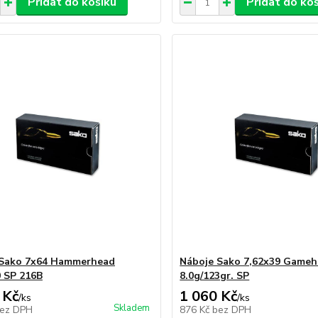
Přidat do košíku
Přidat do ko
 Sako 7x64 Hammerhead
Náboje Sako 7,62x39 Game
0 SP 216B
8.0g/123gr. SP
 Kč
1 060 Kč
/
ks
/
ks
Skladem
ez DPH
876 Kč
bez DPH