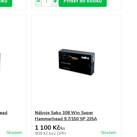
šíku
Přidat do košíku
head
Náboje Sako 308 Win Super
Hammerhead 9.7/150 SP 235A
1 100 Kč
/
ks
Skladem
Skladem
909 Kč
bez DPH