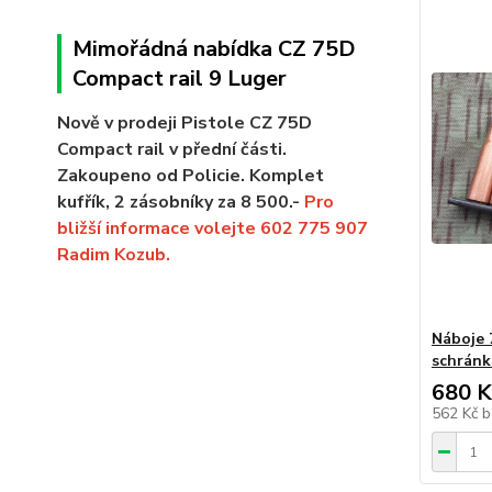
Mimořádná nabídka CZ 75D
Compact rail 9 Luger
Nově v prodeji Pistole CZ 75D
Compact rail v přední části.
Zakoupeno od Policie. Komplet
kufřík, 2 zásobníky za 8 500.-
Pro
bližší informace volejte 602 775 907
Radim Kozub.
Náboje 
schrán
680 K
562 Kč
b