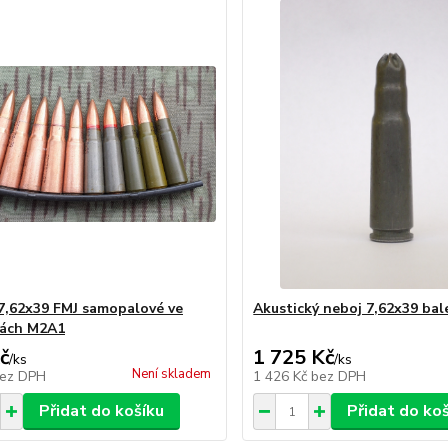
7,62x39 FMJ samopalové ve
Akustický neboj 7,62x39 bal
kách M2A1
č
1 725 Kč
/
ks
/
ks
Není skladem
ez DPH
1 426 Kč
bez DPH
Přidat do košíku
Přidat do ko