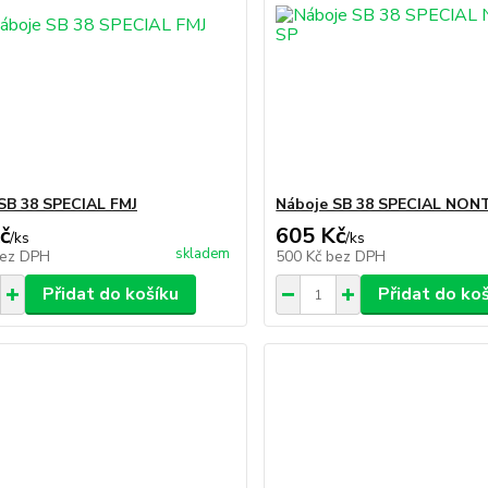
SB 38 SPECIAL FMJ
Náboje SB 38 SPECIAL NON
č
605 Kč
/
ks
/
ks
skladem
ez DPH
500 Kč
bez DPH
Přidat do košíku
Přidat do ko