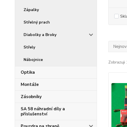
Zápalky
Skl
Střelný prach
Diabolky a Broky
Nejnově
Střely
Nábojnice
Zobrazuji 
Optika
Montáže
Zásobníky
SA 58 náhradní díly a
příslušenství
Pouzdra na zbraně