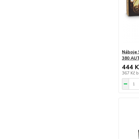
Náboje
380 AU
444 K
367 Kč
b