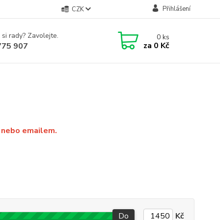
Přihlášení
CZK
 si rady? Zavolejte.
0
ks
za
0 Kč
775 907
y nebo emailem.
Do
Kč