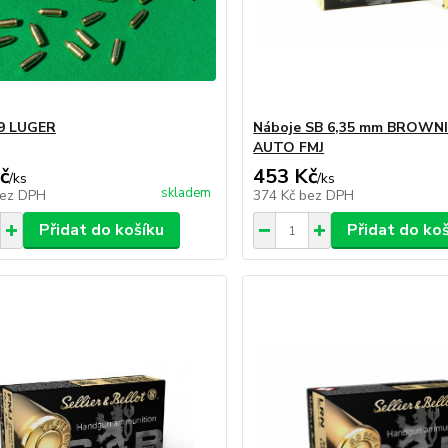
 9 LUGER
Náboje SB 6,35 mm BROWNI
AUTO FMJ
č
453 Kč
/
ks
/
ks
skladem
ez DPH
374 Kč
bez DPH
Přidat do košíku
Přidat do ko