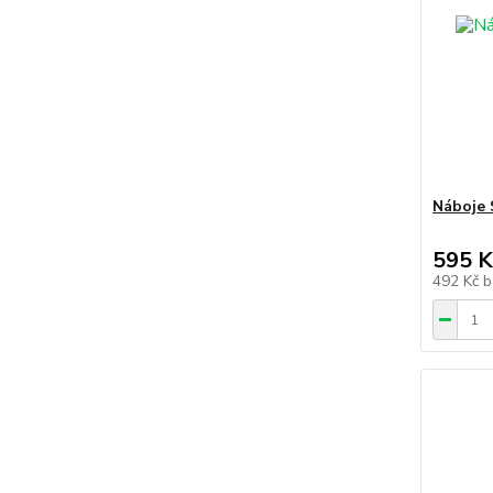
Náboje
595 K
492 Kč
b