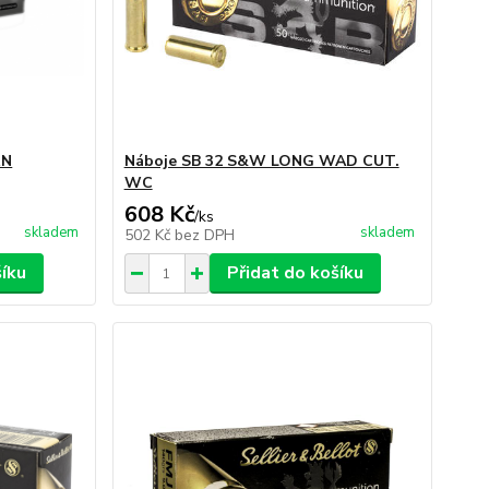
RN
Náboje SB 32 S&W LONG WAD CUT.
WC
608 Kč
/
ks
skladem
skladem
502 Kč
bez DPH
šíku
Přidat do košíku