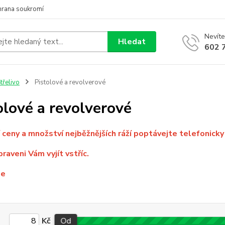
hrana soukromí
Nevíte
Hledat
602 
třelivo
Pistolové a revolverové
olové a revolverové
 ceny a množství nejběžnějších ráží poptávejte telefonick
praveni Vám vyjít vstříc.
me
Kč
Od