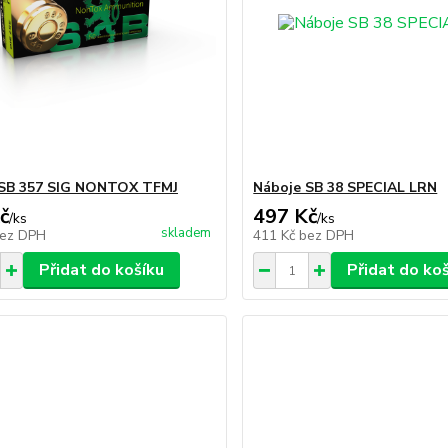
 SB 357 SIG NONTOX TFMJ
Náboje SB 38 SPECIAL LRN
č
497 Kč
/
ks
/
ks
skladem
ez DPH
411 Kč
bez DPH
Přidat do košíku
Přidat do ko