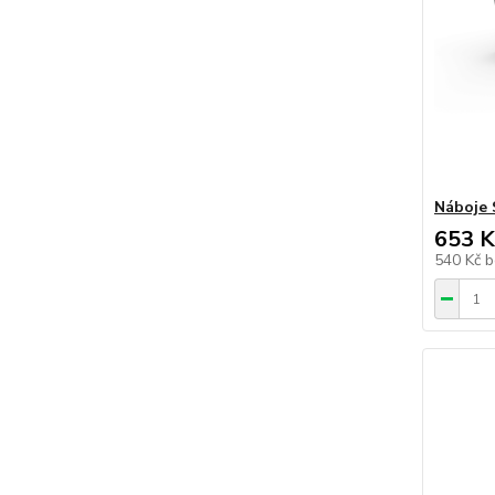
Náboje
653 K
540 Kč
b