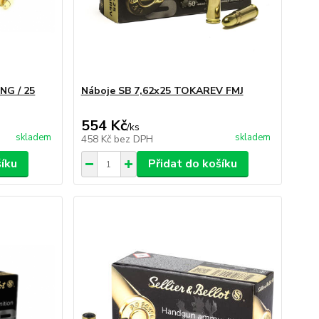
NG / 25
Náboje SB 7,62x25 TOKAREV FMJ
554 Kč
/
ks
skladem
skladem
458 Kč
bez DPH
šíku
Přidat do košíku