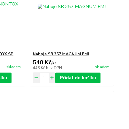
TOX SP
Naboje SB 357 MAGNUM FMJ
540 Kč
/
ks
skladem
skladem
446 Kč
bez DPH
šíku
Přidat do košíku