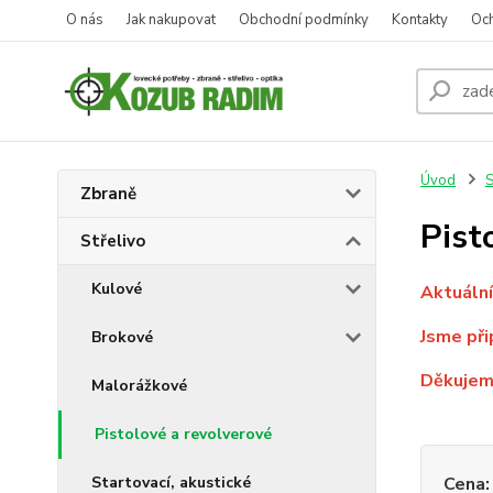
O nás
Jak nakupovat
Obchodní podmínky
Kontakty
Oc
Úvod
S
Zbraně
Pist
Střelivo
Kulové
Aktuální
Jsme při
Brokové
Děkuje
Malorážkové
Pistolové a revolverové
Startovací, akustické
Cena: