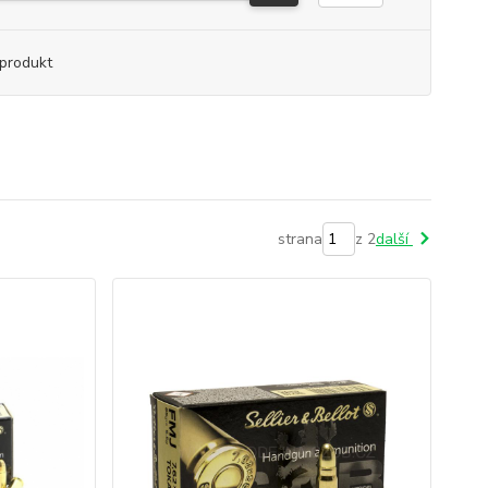
produkt
strana
z 2
další