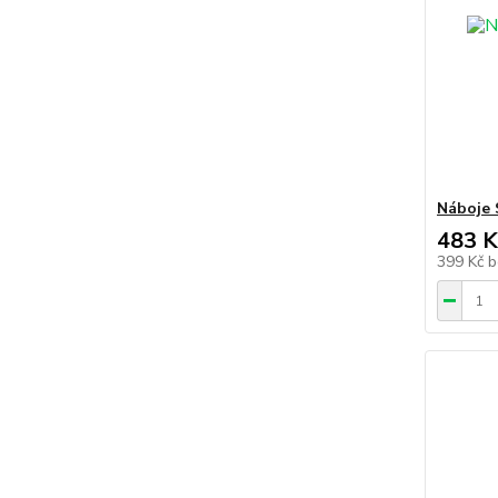
Náboje 
483 K
399 Kč
b