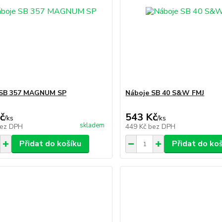
 SB 357 MAGNUM SP
Náboje SB 40 S&W FMJ
č
543 Kč
/
ks
/
ks
skladem
ez DPH
449 Kč
bez DPH
Přidat do košíku
Přidat do ko