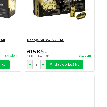
FMJ
Náboje SB 357 SIG FMJ
615 Kč
/
ks
skladem
skladem
508 Kč
bez DPH
šíku
Přidat do košíku