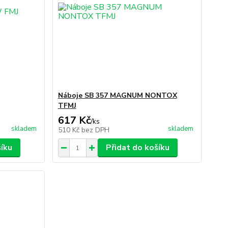
Náboje SB 357 MAGNUM NONTOX
TFMJ
617 Kč
/
ks
skladem
skladem
510 Kč
bez DPH
šíku
Přidat do košíku