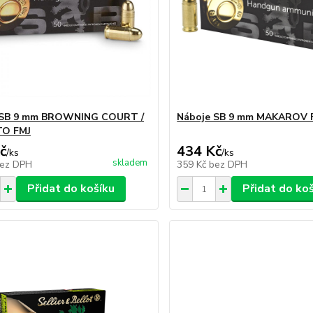
 SB 9 mm BROWNING COURT /
Náboje SB 9 mm MAKAROV 
TO FMJ
č
434 Kč
/
ks
/
ks
skladem
ez DPH
359 Kč
bez DPH
Přidat do košíku
Přidat do ko