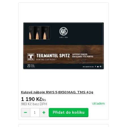
Kulové náboje RWS 5,6X50 MAG. TMS 4,1g
1 190 Kč
/
ks
skladem
983 Kč
bez DPH
Přidat do košíku