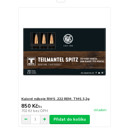
Kulové náboje RWS .222 REM. TMS 3,2g
850 Kč
/
ks
skladem
702 Kč
bez DPH
Přidat do košíku