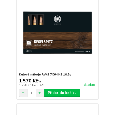
Kulové náboje RWS 7X64 KS 10,5g
1 570 Kč
/
ks
skladem
1 298 Kč
bez DPH
Přidat do košíku