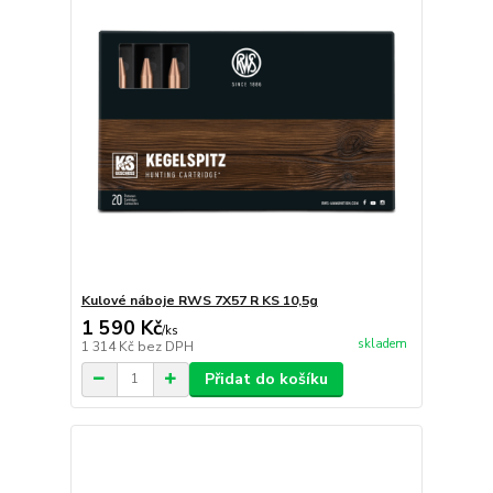
Kulové náboje RWS 7X57 R KS 10,5g
1 590 Kč
/
ks
skladem
1 314 Kč
bez DPH
Přidat do košíku