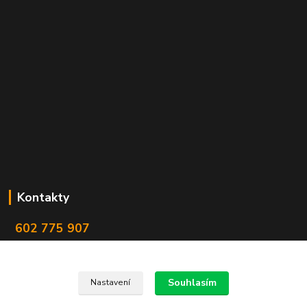
Kontakty
602 775 907
info@zbranekozub.cz
Souhlasím
Nastavení