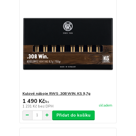
Kulové náboje RWS .308 WIN. KS 9,7g
1 490 Kč
/
ks
skladem
1 231 Kč
bez DPH
Přidat do košíku