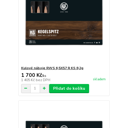
Kulové náboje RWS 6,5X57 R KS 8,2g
1 700 Kč
/
ks
skladem
1 405 Kč
bez DPH
Přidat do košíku