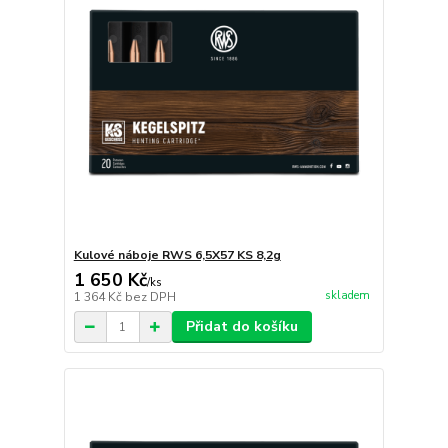
Kulové náboje RWS 6,5X57 KS 8,2g
1 650 Kč
/
ks
skladem
1 364 Kč
bez DPH
Přidat do košíku