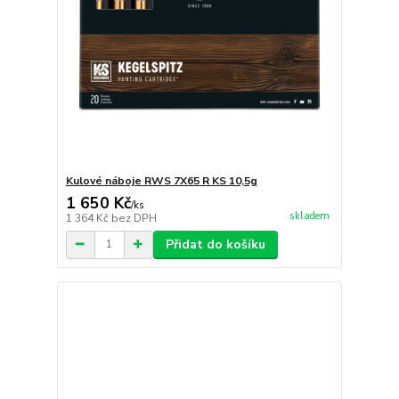
Kulové náboje RWS 7X65 R KS 10,5g
1 650 Kč
/
ks
skladem
1 364 Kč
bez DPH
Přidat do košíku