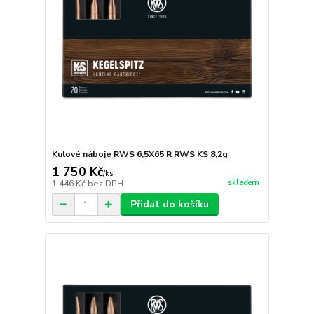
Kulové náboje RWS 6,5X65 R RWS KS 8,2g
1 750 Kč
/
ks
skladem
1 446 Kč
bez DPH
Přidat do košíku