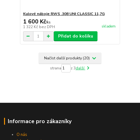
Kulové náboje RWS .308 UNI CLASSIC 11,7G
1 600 Kč
/
ks
skladem
1 322 Kč
bez DPH
Přidat do košíku
Načíst další produkty (20)
strana
z 3
další
Informace pro zákazníky
O nás