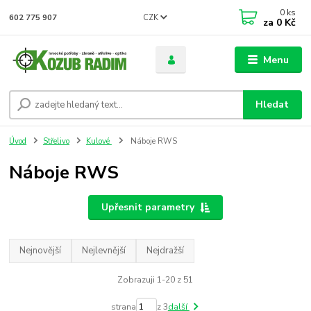
0
ks
CZK
602 775 907
za
0 Kč
Menu
Hledat
Úvod
Střelivo
Kulové
Náboje RWS
Náboje RWS
Upřesnit parametry
Nejnovější
Nejlevnější
Nejdražší
Zobrazuji 1-20 z 51
strana
z 3
další