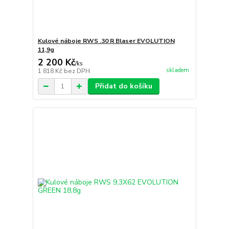
Kulové náboje RWS .30 R Blaser EVOLUTION
11,9g
2 200 Kč
/
ks
skladem
1 818 Kč
bez DPH
Přidat do košíku