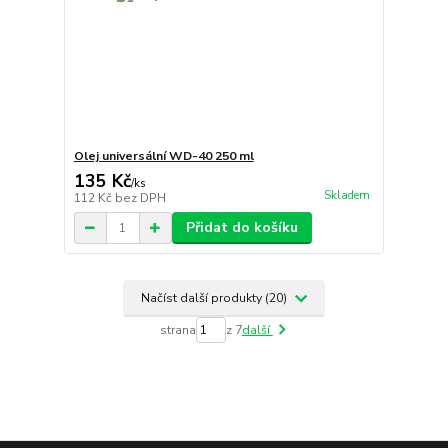
Olej universální WD-40 250 ml
135 Kč
/
ks
Skladem
112 Kč
bez DPH
Přidat do košíku
Načíst další produkty (20)
strana
z 7
další