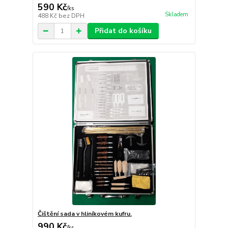
590 Kč
/
ks
Skladem
488 Kč
bez DPH
Přidat do košíku
Čištění sada v hliníkovém kufru.
990 Kč
/
ks