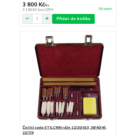
3 800 Kč
/
ks
Skladem
3 140 Kč
bez DPH
Přidat do košíku
Čistící sada STILCRIN ráže 12/20/410, 38/40/45,
22/7/8