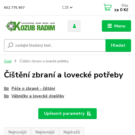
0
ks
CZK
602 775 907
za
0 Kč
Menu
Hledat
Úvod
Čištění zbraní a lovecké potřeby
Čištění zbraní a lovecké potřeby
Péče o zbraně - čištění
Vábničky a lovecké doplňky
Upřesnit parametry
Nejnovější
Nejlevnější
Nejdražší