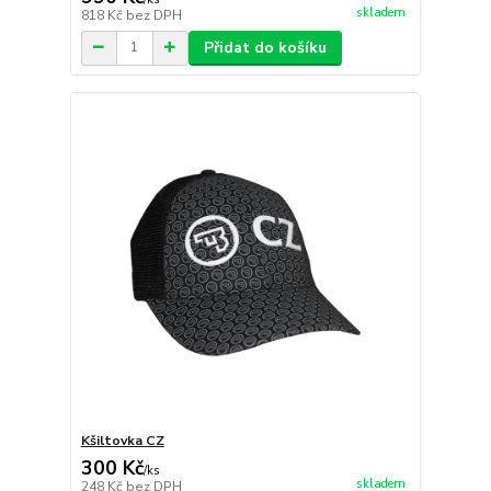
skladem
818 Kč
bez DPH
Přidat do košíku
Kšiltovka CZ
300 Kč
/
ks
skladem
248 Kč
bez DPH