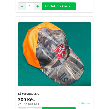
Přidat do košíku
Kšiltovka ATA
300 Kč
/
ks
skladem
248 Kč
bez DPH