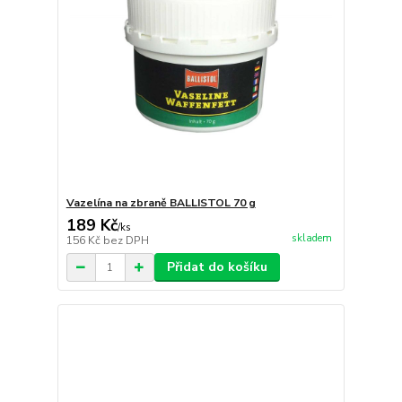
Vazelína na zbraně BALLISTOL 70 g
189 Kč
/
ks
skladem
156 Kč
bez DPH
Přidat do košíku