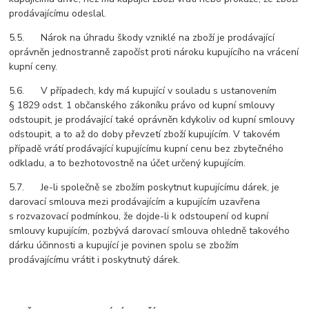
prodávajícímu odeslal.
5.5. Nárok na úhradu škody vzniklé na zboží je prodávající
oprávněn jednostranně započíst proti nároku kupujícího na vrácení
kupní ceny.
5.6. V případech, kdy má kupující v souladu s ustanovením
§ 1829 odst. 1 občanského zákoníku právo od kupní smlouvy
odstoupit, je prodávající také oprávněn kdykoliv od kupní smlouvy
odstoupit, a to až do doby převzetí zboží kupujícím. V takovém
případě vrátí prodávající kupujícímu kupní cenu bez zbytečného
odkladu, a to bezhotovostně na účet určený kupujícím.
5.7. Je-li společně se zbožím poskytnut kupujícímu dárek, je
darovací smlouva mezi prodávajícím a kupujícím uzavřena
s rozvazovací podmínkou, že dojde-li k odstoupení od kupní
smlouvy kupujícím, pozbývá darovací smlouva ohledně takového
dárku účinnosti a kupující je povinen spolu se zbožím
prodávajícímu vrátit i poskytnutý dárek.