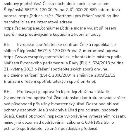
smlouvy je příslušná Česká obchodní inspekce, se sídlem
Štěpánská 567/15, 120 00 Praha 2, IČ: 000 20 869, internetová
adresa: https://adr.coi.cz/cs. Platformu pro řešení sporů on-line
nacházející se na internetové adrese
https://ec.europa.eu/consumers/odr je možné využít při řešení
sporů mezi prodávajícím a kupujícím z kupní smlouvy.
8.5. Evropské spotřebitelské centrum Česká republika, se
sídlem Štěpánská 567/15, 120 00 Praha 2, internetová adresa:
https://www.evropskyspotrebitel.cz je kontaktním místem podle
Nařízení Evropského parlamentu a Rady (EU) č. 524/2013 ze dne
21. května 2013 o řešení spotřebitelských sporů on-line
a o změně nařízení (ES) č. 2006/2004 a směrnice 2009/22/ES
(nařízení o řešení spotřebitelských sporů on-line).
8.6. Prodávající je oprávněn k prodeji zboží na základě
živnostenského oprávnění. Živnostenskou kontrolu provádí v rámci
své působnosti příslušný živnostenský úřad. Dozor nad oblastí
ochrany osobních údajů vykonává Úřad pro ochranu osobních
údajů. Česká obchodní inspekce vykonává ve vymezeném rozsahu
mimo jiné dozor nad dodržováním zákona č. 634/1992 Sb., o
ochraně spotřebitele, ve znění pozdějších předpisů.