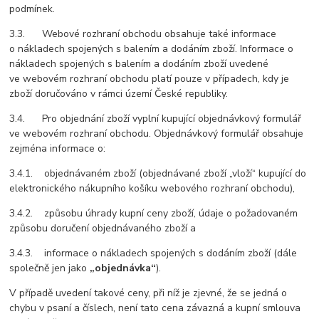
podmínek.
3.3. Webové rozhraní obchodu obsahuje také informace
o nákladech spojených s balením a dodáním zboží. Informace o
nákladech spojených s balením a dodáním zboží uvedené
ve webovém rozhraní obchodu platí pouze v případech, kdy je
zboží doručováno v rámci území České republiky.
3.4. Pro objednání zboží vyplní kupující objednávkový formulář
ve webovém rozhraní obchodu. Objednávkový formulář obsahuje
zejména informace o:
3.4.1. objednávaném zboží (objednávané zboží „vloží“ kupující do
elektronického nákupního košíku webového rozhraní obchodu),
3.4.2. způsobu úhrady kupní ceny zboží, údaje o požadovaném
způsobu doručení objednávaného zboží a
3.4.3. informace o nákladech spojených s dodáním zboží (dále
společně jen jako
„objednávka“
).
V případě uvedení takové ceny, při níž je zjevné, že se jedná o
chybu v psaní a číslech, není tato cena závazná a kupní smlouva