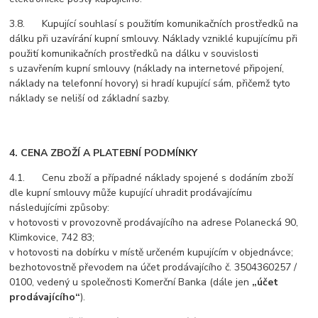
3.8. Kupující souhlasí s použitím komunikačních prostředků na
dálku při uzavírání kupní smlouvy. Náklady vzniklé kupujícímu při
použití komunikačních prostředků na dálku v souvislosti
s uzavřením kupní smlouvy (náklady na internetové připojení,
náklady na telefonní hovory) si hradí kupující sám, přičemž tyto
náklady se neliší od základní sazby.
4. CENA ZBOŽÍ A PLATEBNÍ PODMÍNKY
4.1. Cenu zboží a případné náklady spojené s dodáním zboží
dle kupní smlouvy může kupující uhradit prodávajícímu
následujícími způsoby:
v hotovosti v provozovně prodávajícího na adrese Polanecká 90,
Klimkovice, 742 83;
v hotovosti na dobírku v místě určeném kupujícím v objednávce;
bezhotovostně převodem na účet prodávajícího č. 3504360257 /
0100, vedený u společnosti Komerční Banka (dále jen
„účet
prodávajícího“
).