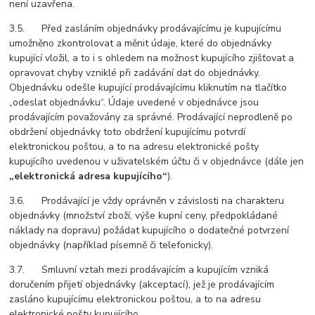
není uzavřena.
3.5. Před zasláním objednávky prodávajícímu je kupujícímu
umožněno zkontrolovat a měnit údaje, které do objednávky
kupující vložil, a to i s ohledem na možnost kupujícího zjišťovat a
opravovat chyby vzniklé při zadávání dat do objednávky.
Objednávku odešle kupující prodávajícímu kliknutím na tlačítko
„odeslat objednávku“. Údaje uvedené v objednávce jsou
prodávajícím považovány za správné. Prodávající neprodleně po
obdržení objednávky toto obdržení kupujícímu potvrdí
elektronickou poštou, a to na adresu elektronické pošty
kupujícího uvedenou v uživatelském účtu či v objednávce (dále jen
„elektronická adresa kupujícího“
).
3.6. Prodávající je vždy oprávněn v závislosti na charakteru
objednávky (množství zboží, výše kupní ceny, předpokládané
náklady na dopravu) požádat kupujícího o dodatečné potvrzení
objednávky (například písemně či telefonicky).
3.7. Smluvní vztah mezi prodávajícím a kupujícím vzniká
doručením přijetí objednávky (akceptací), jež je prodávajícím
zasláno kupujícímu elektronickou poštou, a to na adresu
elektronické pošty kupujícího.