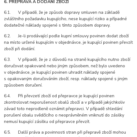
6. PŘEPRAVA A DODÁNÍ ZBOŽÍ
6.1. V případě, že je způsob dopravy smluven na základě
zvláštního požadavku kupujícího, nese kupující riziko a případné
dodatečné náklady spojené s tímto způsobem dopravy.
6.2. Je-li prodávající podle kupní smlouvy povinen dodat zboží
na místo určené kupujícím v objednávce, je kupující povinen převzít
zboží při dodání.
6.3. V případě, že je z důvodů na straně kupujícího nutno zboží
doručovat opakovaně nebo jiným způsobem, než bylo uvedeno
v objednávce, je kupující povinen uhradit náklady spojené
s opakovaným doručováním zboží, resp. náklady spojené s jiným
způsobem doručení.
6.4. Při převzetí zboží od přepravce je kupující povinen
zkontrolovat neporušenost obalů zboží a v případě jakýchkoliv
závad toto neprodleně oznámit přepravci. V případě shledání
porušení obalu svědčícího o neoprávněném vniknutí do zásilky
nemusí kupující zásilku od přepravce převzít.
6.5. Další práva a povinnosti stran při přepravě zboží mohou