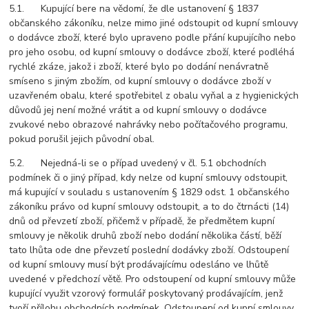
5.1. Kupující bere na vědomí, že dle ustanovení § 1837
občanského zákoníku, nelze mimo jiné odstoupit od kupní smlouvy
o dodávce zboží, které bylo upraveno podle přání kupujícího nebo
pro jeho osobu, od kupní smlouvy o dodávce zboží, které podléhá
rychlé zkáze, jakož i zboží, které bylo po dodání nenávratně
smíseno s jiným zbožím, od kupní smlouvy o dodávce zboží v
uzavřeném obalu, které spotřebitel z obalu vyňal a z hygienických
důvodů jej není možné vrátit a od kupní smlouvy o dodávce
zvukové nebo obrazové nahrávky nebo počítačového programu,
pokud porušil jejich původní obal.
5.2. Nejedná-li se o případ uvedený v čl. 5.1 obchodních
podmínek či o jiný případ, kdy nelze od kupní smlouvy odstoupit,
má kupující v souladu s ustanovením § 1829 odst. 1 občanského
zákoníku právo od kupní smlouvy odstoupit, a to do čtrnácti (14)
dnů od převzetí zboží, přičemž v případě, že předmětem kupní
smlouvy je několik druhů zboží nebo dodání několika částí, běží
tato lhůta ode dne převzetí poslední dodávky zboží. Odstoupení
od kupní smlouvy musí být prodávajícímu odesláno ve lhůtě
uvedené v předchozí větě. Pro odstoupení od kupní smlouvy může
kupující využit vzorový formulář poskytovaný prodávajícím, jenž
tvoří přílohu obchodních podmínek. Odstoupení od kupní smlouvy