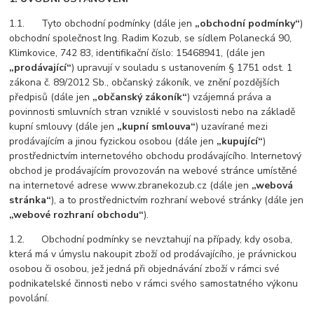
1.1. Tyto obchodní podmínky (dále jen
„obchodní podmínky“
)
obchodní společnost Ing. Radim Kozub, se sídlem Polanecká 90,
Klimkovice, 742 83, identifikační číslo: 15468941, (dále jen
„prodávající“
) upravují v souladu s ustanovením § 1751 odst. 1
zákona č. 89/2012 Sb., občanský zákoník, ve znění pozdějších
předpisů (dále jen
„občanský zákoník“
) vzájemná práva a
povinnosti smluvních stran vzniklé v souvislosti nebo na základě
kupní smlouvy (dále jen
„kupní smlouva“
) uzavírané mezi
prodávajícím a jinou fyzickou osobou (dále jen
„kupující“
)
prostřednictvím internetového obchodu prodávajícího. Internetový
obchod je prodávajícím provozován na webové stránce umístěné
na internetové adrese www.zbranekozub.cz (dále jen
„webová
stránka“
), a to prostřednictvím rozhraní webové stránky (dále jen
„webové rozhraní obchodu“
).
1.2. Obchodní podmínky se nevztahují na případy, kdy osoba,
která má v úmyslu nakoupit zboží od prodávajícího, je právnickou
osobou či osobou, jež jedná při objednávání zboží v rámci své
podnikatelské činnosti nebo v rámci svého samostatného výkonu
povolání.