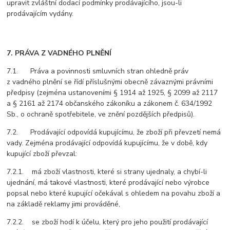
upravit zvláštní dodací podmínky prodávajícího, jsou-li
prodávajícím vydány.
7. PRÁVA Z VADNÉHO PLNĚNÍ
7.1. Práva a povinnosti smluvních stran ohledně práv
z vadného plnění se řídí příslušnými obecně závaznými právními
předpisy (zejména ustanoveními § 1914 až 1925, § 2099 až 2117
a § 2161 až 2174 občanského zákoníku a zákonem č. 634/1992
Sb., o ochraně spotřebitele, ve znění pozdějších předpisů).
7.2. Prodávající odpovídá kupujícímu, že zboží při převzetí nemá
vady. Zejména prodávající odpovídá kupujícímu, že v době, kdy
kupující zboží převzal:
7.2.1. má zboží vlastnosti, které si strany ujednaly, a chybí-li
ujednání, má takové vlastnosti, které prodávající nebo výrobce
popsal nebo které kupující očekával s ohledem na povahu zboží a
na základě reklamy jimi prováděné,
7.2.2. se zboží hodí k účelu, který pro jeho použití prodávající