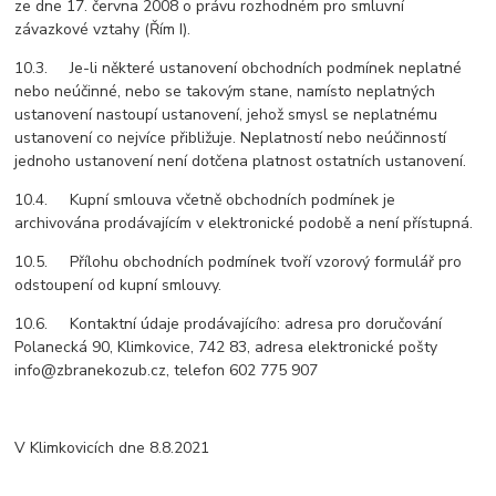
ze dne 17. června 2008 o právu rozhodném pro smluvní
závazkové vztahy (Řím I).
10.3. Je-li některé ustanovení obchodních podmínek neplatné
nebo neúčinné, nebo se takovým stane, namísto neplatných
ustanovení nastoupí ustanovení, jehož smysl se neplatnému
ustanovení co nejvíce přibližuje. Neplatností nebo neúčinností
jednoho ustanovení není dotčena platnost ostatních ustanovení.
10.4. Kupní smlouva včetně obchodních podmínek je
archivována prodávajícím v elektronické podobě a není přístupná.
10.5. Přílohu obchodních podmínek tvoří vzorový formulář pro
odstoupení od kupní smlouvy.
10.6. Kontaktní údaje prodávajícího: adresa pro doručování
Polanecká 90, Klimkovice, 742 83, adresa elektronické pošty
info@zbranekozub.cz, telefon 602 775 907
V Klimkovicích dne 8.8.2021