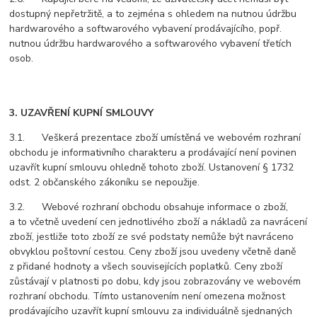
dostupný nepřetržitě, a to zejména s ohledem na nutnou údržbu
hardwarového a softwarového vybavení prodávajícího, popř.
nutnou údržbu hardwarového a softwarového vybavení třetích
osob.
3. UZAVŘENÍ KUPNÍ SMLOUVY
3.1. Veškerá prezentace zboží umístěná ve webovém rozhraní
obchodu je informativního charakteru a prodávající není povinen
uzavřít kupní smlouvu ohledně tohoto zboží. Ustanovení § 1732
odst. 2 občanského zákoníku se nepoužije.
3.2. Webové rozhraní obchodu obsahuje informace o zboží,
a to včetně uvedení cen jednotlivého zboží a nákladů za navrácení
zboží, jestliže toto zboží ze své podstaty nemůže být navráceno
obvyklou poštovní cestou. Ceny zboží jsou uvedeny včetně daně
z přidané hodnoty a všech souvisejících poplatků. Ceny zboží
zůstávají v platnosti po dobu, kdy jsou zobrazovány ve webovém
rozhraní obchodu. Tímto ustanovením není omezena možnost
prodávajícího uzavřít kupní smlouvu za individuálně sjednaných