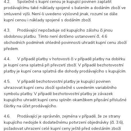
4.2. Společně s kupní cenou je kupující povinen zaplatit
prodávajícímu také náklady spojené s balením a dodáním zboží ve
smluvené výši. Není-li uvedeno výslovně jinak, rozumí se dále
kupní cenou i náklady spojené s dodáním zboží.
4.3. Prodávající nepožaduje od kupujícího zálohu či jinou
obdobnou platbu. Tímto není dotčeno ustanovení čl. 4.6
obchodních podmínek ohledně povinnosti uhradit kupní cenu zboží
předem.
4.4. V případě platby v hotovosti či v případě platby na dobírku
je kupní cena splatná při převzetí zboží. V případě bezhotovostní
platby je kupní cena splatná dle dohody prodávajícího s kupujícím.
4.5. V případě bezhotovostní platby je kupující povinen
uhrazovat kupní cenu zboží společně s uvedením variabilního
symbolu platby. V případě bezhotovostní platby je závazek
kupujícího uhradit kupní cenu splněn okamžikem připsání příslušné
částky na účet prodávajícího.
4.6. Prodávající je oprávněn, zejména v případě, že ze strany
kupujícího nedojde k dodatečnému potvrzení objednávky (čl. 3.6),
požadovat uhrazení celé kupní ceny ještě před odesláním zboží