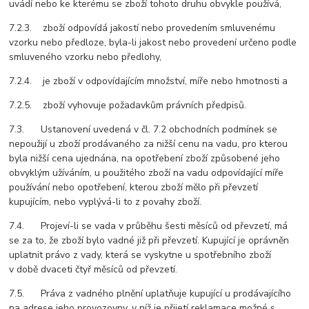
uvádí nebo ke kterému se zboží tohoto druhu obvykle používá,
7.2.3. zboží odpovídá jakostí nebo provedením smluvenému
vzorku nebo předloze, byla-li jakost nebo provedení určeno podle
smluveného vzorku nebo předlohy,
7.2.4. je zboží v odpovídajícím množství, míře nebo hmotnosti a
7.2.5. zboží vyhovuje požadavkům právních předpisů.
7.3. Ustanovení uvedená v čl. 7.2 obchodních podmínek se
nepoužijí u zboží prodávaného za nižší cenu na vadu, pro kterou
byla nižší cena ujednána, na opotřebení zboží způsobené jeho
obvyklým užíváním, u použitého zboží na vadu odpovídající míře
používání nebo opotřebení, kterou zboží mělo při převzetí
kupujícím, nebo vyplývá-li to z povahy zboží.
7.4. Projeví-li se vada v průběhu šesti měsíců od převzetí, má
se za to, že zboží bylo vadné již při převzetí. Kupující je oprávněn
uplatnit právo z vady, která se vyskytne u spotřebního zboží
v době dvaceti čtyř měsíců od převzetí.
7.5. Práva z vadného plnění uplatňuje kupující u prodávajícího
na adrese jeho provozovny, v níž je přijetí reklamace možné s