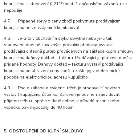
kupujícímu. Ustanovení § 2119 odst. 1 občanského zákoníku se
nepoužije.
4.7. Případné slevy z ceny zboží poskytnuté prodávajícím
kupujícímu nelze vzájemně kombinovat.
4.8. Je-li to v obchodním styku obvyklé nebo je-li tak
stanoveno obecně závaznými právními předpisy, vystaví
prodávající ohledně plateb prováděných na základě kupní smlouvy
kupujícímu daňový doklad – fakturu. Prodávající je plátcem daně z
přidané hodnoty. Daňový doklad – fakturu vystaví prodávající
kupujícímu po uhrazení ceny zboží a zašle jej v elektronické
podobě na elektronickou adresu kupujícího.
4.9. Podle zákona o evidenci tržeb je prodávající povinen
vystavit kupujícímu účtenku. Zároveň je povinen zaevidovat
přijatou tržbu u správce daně online; v případě technického
výpadku pak nejpozději do 48 hodin.
5. ODSTOUPENÍ OD KUPNÍ SMLOUVY