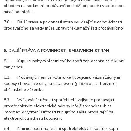
ohledem na sortiment prodávaného zboží, případně i v sídle nebo
místě podnikání.
7.6. Další práva a povinnosti stran související s odpovědností
prodávajícího za vady může upravit reklamační řád prodávajícího.
8. DALŠÍ PRÁVA A POVINNOSTI SMLUVNÍCH STRAN
8.1. Kupující nabývá vlastnictví ke zboží zaplacením celé kupní
ceny zboží.
8.2. Prodávající není ve vztahu ke kupujícímu vázán žádnými
kodexy chování ve smyslu ustanovení § 1826 odst. 1 písm. e)
občanského zákoníku.
8.3. Vyřizování stížností spotřebitelů zajišťuje prodávající
prostřednictvím elektronické adresy info@zbranekozub.cz.
Informaci o vyřízení stížnosti kupujícího zašle prodávající na
elektronickou adresu kupujícího.
8.4. K mimosoudnímu řešení spotřebitelských sporů z kupní