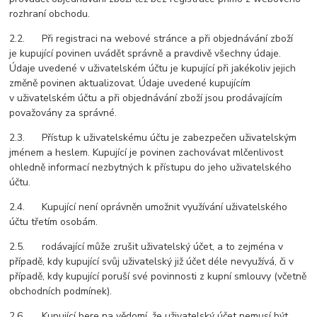
rozhraní obchodu.
2.2. Při registraci na webové stránce a při objednávání zboží
je kupující povinen uvádět správně a pravdivě všechny údaje.
Údaje uvedené v uživatelském účtu je kupující při jakékoliv jejich
změně povinen aktualizovat. Údaje uvedené kupujícím
v uživatelském účtu a při objednávání zboží jsou prodávajícím
považovány za správné.
2.3. Přístup k uživatelskému účtu je zabezpečen uživatelským
jménem a heslem. Kupující je povinen zachovávat mlčenlivost
ohledně informací nezbytných k přístupu do jeho uživatelského
účtu.
2.4. Kupující není oprávněn umožnit využívání uživatelského
účtu třetím osobám.
2.5. rodávající může zrušit uživatelský účet, a to zejména v
případě, kdy kupující svůj uživatelský již účet déle nevyužívá, či v
případě, kdy kupující poruší své povinnosti z kupní smlouvy (včetně
obchodních podmínek).
2.6. Kupující bere na vědomí, že uživatelský účet nemusí být