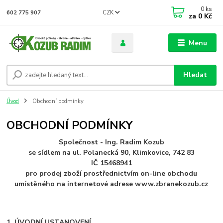
0
ks
CZK
602 775 907
za
0 Kč
Menu
Hledat
Úvod
Obchodní podmínky
OBCHODNÍ PODMÍNKY
Společnost - Ing. Radim Kozub
se sídlem na ul. Polanecká 90, Klimkovice, 742 83
IČ 15468941
pro prodej zboží prostřednictvím on-line obchodu
umístěného na internetové adrese www.zbranekozub.cz
1. ÚVODNÍ USTANOVENÍ