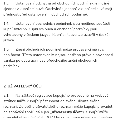
1.3. Ustanovení odchylná od obchodních podmínek je možné
sjednat v kupní smlouvě. Odchylná ujednání v kupní smlouvě mají
přednost před ustanoveními obchodních podmínek.
1.4. Ustanovení obchodních podmínek jsou nedílnou součástí
kupní smlouvy. Kupní smlouva a obchodní podmínky jsou
vyhotoveny v českém jazyce. Kupní smlouvu lze uzavřít v českém
jazyce.
1.5. Znění obchodních podmínek může prodávající měnit či
doplňovat. Tímto ustanovením nejsou dotčena práva a povinnosti
vzniklá po dobu účinnosti předchozího znění obchodních
podmínek.
2. UŽIVATELSKÝ ÚČET
2.1. Na základě registrace kupujícího provedené na webové
stránce může kupující přistupovat do svého uživatelského
rozhraní. Ze svého uživatelského rozhraní může kupující provádět
objednávání zboží (dále jen
„uživatelský účet“
). Kupující může
provádět objednávání zboží též bez registrace přímo z webového