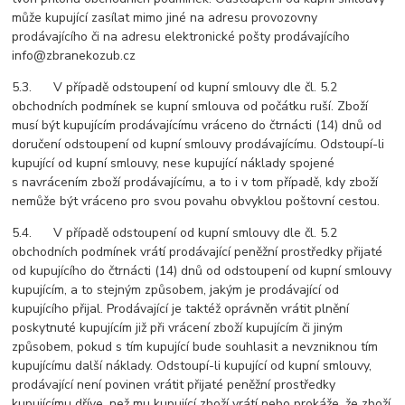
může kupující zasílat mimo jiné na adresu provozovny
prodávajícího či na adresu elektronické pošty prodávajícího
info@zbranekozub.cz
5.3. V případě odstoupení od kupní smlouvy dle čl. 5.2
obchodních podmínek se kupní smlouva od počátku ruší. Zboží
musí být kupujícím prodávajícímu vráceno do čtrnácti (14) dnů od
doručení odstoupení od kupní smlouvy prodávajícímu. Odstoupí-li
kupující od kupní smlouvy, nese kupující náklady spojené
s navrácením zboží prodávajícímu, a to i v tom případě, kdy zboží
nemůže být vráceno pro svou povahu obvyklou poštovní cestou.
5.4. V případě odstoupení od kupní smlouvy dle čl. 5.2
obchodních podmínek vrátí prodávající peněžní prostředky přijaté
od kupujícího do čtrnácti (14) dnů od odstoupení od kupní smlouvy
kupujícím, a to stejným způsobem, jakým je prodávající od
kupujícího přijal. Prodávající je taktéž oprávněn vrátit plnění
poskytnuté kupujícím již při vrácení zboží kupujícím či jiným
způsobem, pokud s tím kupující bude souhlasit a nevzniknou tím
kupujícímu další náklady. Odstoupí-li kupující od kupní smlouvy,
prodávající není povinen vrátit přijaté peněžní prostředky
kupujícímu dříve, než mu kupující zboží vrátí nebo prokáže, že zboží