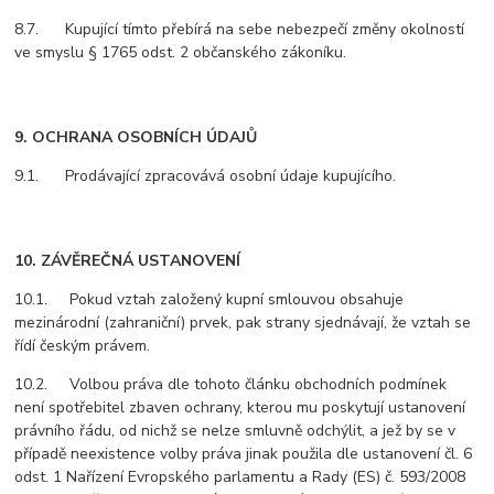
8.7. Kupující tímto přebírá na sebe nebezpečí změny okolností
ve smyslu § 1765 odst. 2 občanského zákoníku.
9. OCHRANA OSOBNÍCH ÚDAJŮ
9.1. Prodávající zpracovává osobní údaje kupujícího.
10. ZÁVĚREČNÁ USTANOVENÍ
10.1. Pokud vztah založený kupní smlouvou obsahuje
mezinárodní (zahraniční) prvek, pak strany sjednávají, že vztah se
řídí českým právem.
10.2. Volbou práva dle tohoto článku obchodních podmínek
není spotřebitel zbaven ochrany, kterou mu poskytují ustanovení
právního řádu, od nichž se nelze smluvně odchýlit, a jež by se v
případě neexistence volby práva jinak použila dle ustanovení čl. 6
odst. 1 Nařízení Evropského parlamentu a Rady (ES) č. 593/2008