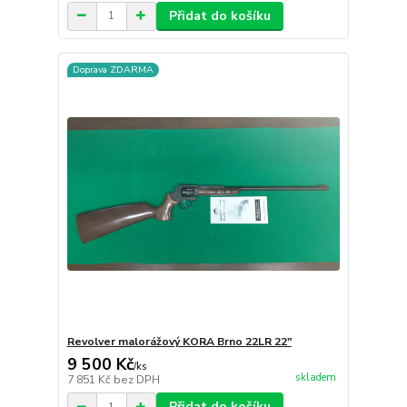
Přidat do košíku
Doprava ZDARMA
Revolver malorážový KORA Brno 22LR 22"
9 500 Kč
/
ks
skladem
7 851 Kč
bez DPH
Přidat do košíku