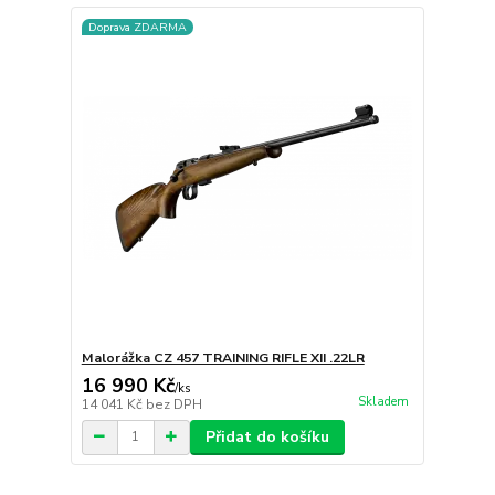
Doprava ZDARMA
Malorážka CZ 457 TRAINING RIFLE XII .22LR
16 990 Kč
/
ks
Skladem
14 041 Kč
bez DPH
Přidat do košíku