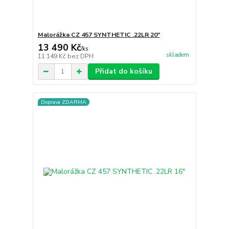
Malorážka CZ 457 SYNTHETIC .22LR 20"
13 490 Kč
/
ks
skladem
11 149 Kč
bez DPH
Přidat do košíku
Doprava ZDARMA