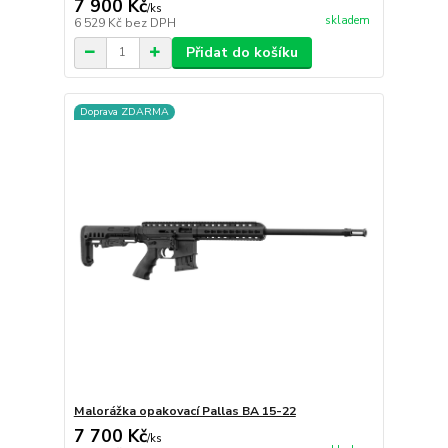
7 900 Kč
/
ks
skladem
6 529 Kč
bez DPH
Přidat do košíku
Doprava ZDARMA
Malorážka opakovací Pallas BA 15-22
7 700 Kč
/
ks