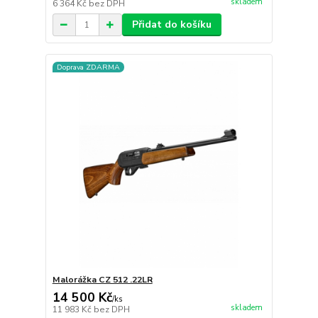
skladem
6 364 Kč
bez DPH
Přidat do košíku
Doprava ZDARMA
Malorážka CZ 512 .22LR
14 500 Kč
/
ks
skladem
11 983 Kč
bez DPH