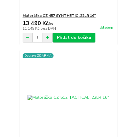
Malorážka CZ 457 SYNTHETIC .22LR 16"
13 490 Kč
/
ks
skladem
11 149 Kč
bez DPH
Přidat do košíku
Doprava ZDARMA