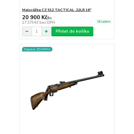
Malorážka CZ 512 TACTICAL .22LR 16"
20 900 Kč
/
ks
Skladem
17 273 Kč
bez DPH
Přidat do košíku
Doprava ZDARMA