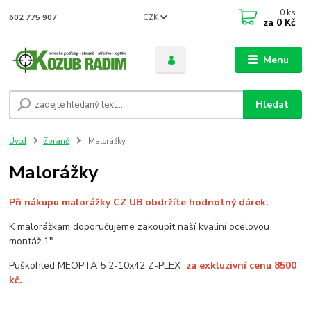
0
ks
CZK
602 775 907
za
0 Kč
Menu
Hledat
Úvod
Zbraně
Malorážky
Malorážky
Při nákupu malorážky CZ UB obdržíte hodnotný dárek.
K malorážkam doporučujeme zakoupit naší kvaliní ocelovou
montáž 1"
Puškohled MEOPTA 5 2-10x42 Z-PLEX
za exkluzivní cenu 8500
kč.