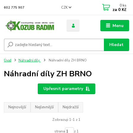
0
ks
CZK
602 775 907
za
0 Kč
Menu
Hledat
Úvod
Náhradní díly
Náhradní díly ZH BRNO
Náhradní díly ZH BRNO
Upřesnit parametry
Nejnovější
Nejlevnější
Nejdražší
Zobrazuji 1-1 z 1
strana
z 1