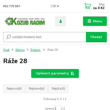
0
ks
CZK
602 775 907
za
0 Kč
Menu
Hledat
Úvod
Střelivo
Brokové
Ráže 28
Ráže 28
Upřesnit parametry
Nejnovější
Nejlevnější
Nejdražší
Zobrazuji 1-1 z 1
strana
z 1