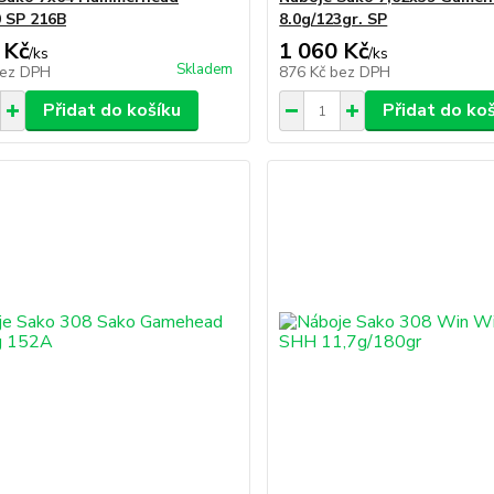
0 SP 216B
8.0g/123gr. SP
 Kč
1 060 Kč
/
ks
/
ks
Skladem
ez DPH
876 Kč
bez DPH
Přidat do košíku
Přidat do ko