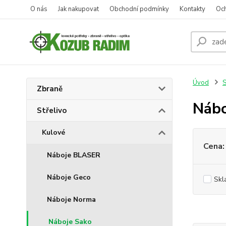
O nás
Jak nakupovat
Obchodní podmínky
Kontakty
Oc
Úvod
S
Zbraně
Nábo
Střelivo
Kulové
Cena:
Náboje BLASER
Náboje Geco
Skl
Náboje Norma
Náboje Sako