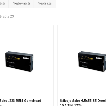
jší
Nejlevnější
Nejdražší
1-20 z 20
 Sako .223 REM Gamehead
Náboje Sako 6.5x55 SE Dee
gr
10.1/156 122H