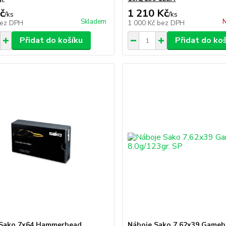
č
1 210 Kč
/
ks
/
ks
Skladem
N
ez DPH
1 000 Kč
bez DPH
Přidat do košíku
Přidat do ko
 Sako 7x64 Hammerhead
Náboje Sako 7,62x39 Game