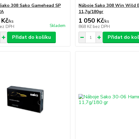
Sako 308 Sako Gamehead SP
Náboje Sako 308 Win Wild 
2A
11,7g/180gr
 Kč
1 050 Kč
/
ks
/
ks
Skladem
ez DPH
868 Kč
bez DPH
Přidat do košíku
Přidat do ko