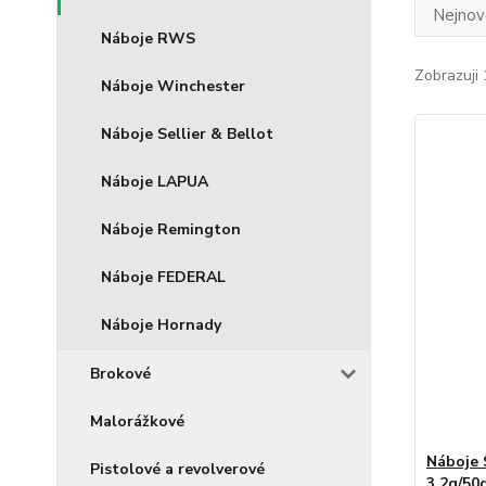
Nejnově
Náboje RWS
Zobrazuji 
Náboje Winchester
Náboje Sellier & Bellot
Náboje LAPUA
Náboje Remington
Náboje FEDERAL
Náboje Hornady
Brokové
Malorážkové
Náboje
Pistolové a revolverové
3.2g/50