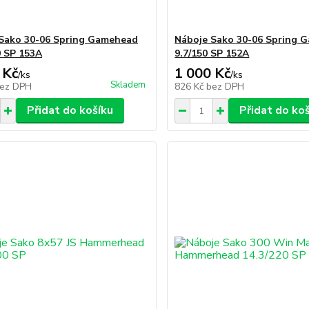
Sako 30-06 Spring Gamehead
Náboje Sako 30-06 Spring 
0 SP 153A
9.7/150 SP 152A
 Kč
1 000 Kč
/
ks
/
ks
Skladem
ez DPH
826 Kč
bez DPH
Přidat do košíku
Přidat do ko