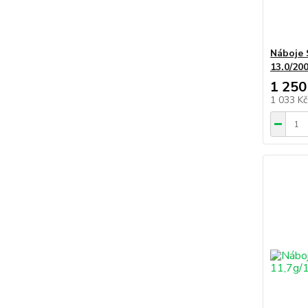
Náboje 
13.0/20
1 250
1 033 K