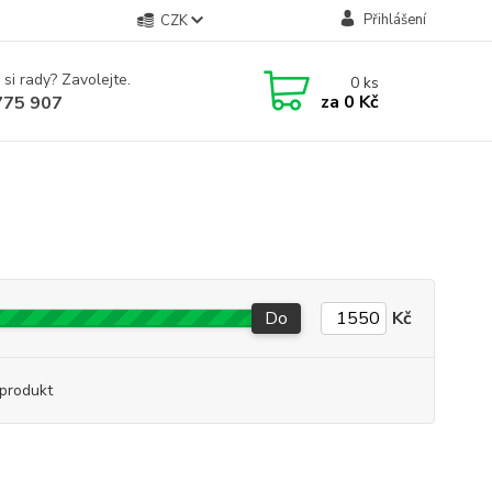
Přihlášení
CZK
 si rady? Zavolejte.
0
ks
za
0 Kč
775 907
Do
Kč
produkt