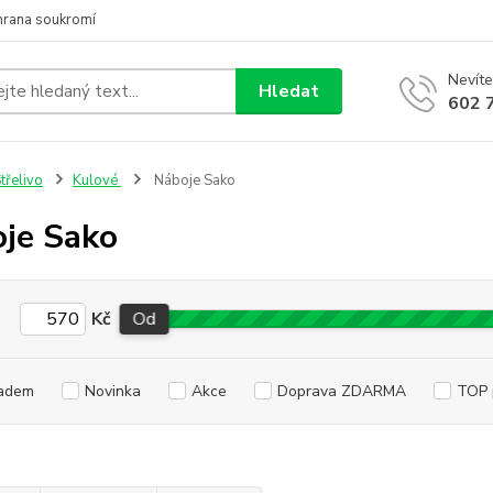
hrana soukromí
Nevíte
Hledat
602 
třelivo
Kulové
Náboje Sako
je Sako
Kč
Od
adem
Novinka
Akce
Doprava ZDARMA
TOP 