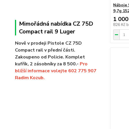
Náboje 
9,7g 15
1 000
Mimořádná nabídka CZ 75D
826 Kč
b
Compact rail 9 Luger
Nově v prodeji Pistole CZ 75D
Compact rail v přední části.
Zakoupeno od Policie. Komplet
kufřík, 2 zásobníky za 8 500.-
Pro
bližší informace volejte 602 775 907
Radim Kozub.