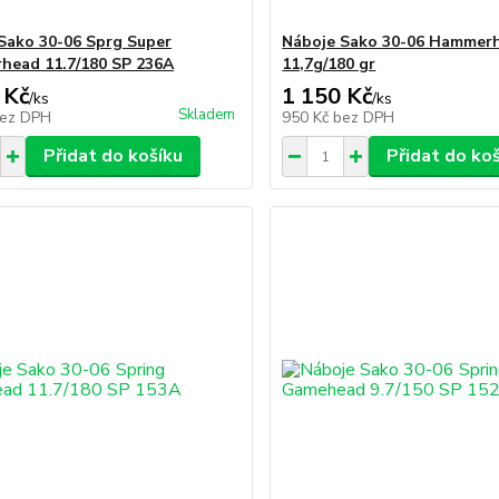
Sako 30-06 Sprg Super
Náboje Sako 30-06 Hammer
ead 11.7/180 SP 236A
11,7g/180 gr
 Kč
1 150 Kč
/
ks
/
ks
Skladem
ez DPH
950 Kč
bez DPH
Přidat do košíku
Přidat do ko