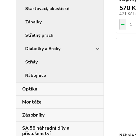
570 K
Startovací, akustické
471 Kč
b
Zápalky
Střelný prach
Diabolky a Broky
Střely
Nábojnice
Optika
Montáže
Zásobníky
SA 58 náhradní díly a
příslušenství
Náboje