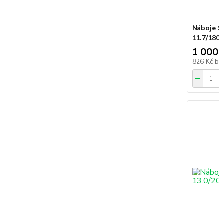
Náboje 
11.7/18
1 000
826 Kč
b