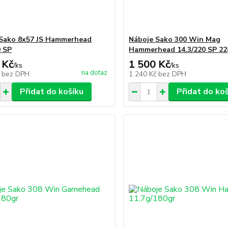
Sako 8x57 JS Hammerhead
Náboje Sako 300 Win Mag
0 SP
Hammerhead 14.3/220 SP 2
 Kč
1 500 Kč
/
ks
/
ks
na dotaz
č
bez DPH
1 240 Kč
bez DPH
Přidat do košíku
Přidat do ko