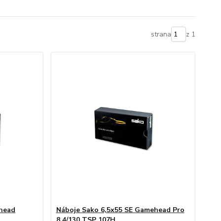
strana
z 1
rhead
Náboje Sako 6,5x55 SE Gamehead Pro
8,4/130 TSP 107H