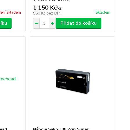
1 150 Kč
/
ks
ení skladem
Skladem
950 Kč
bez DPH
šíku
Přidat do košíku
head
Náboje Sako 308 Win Super