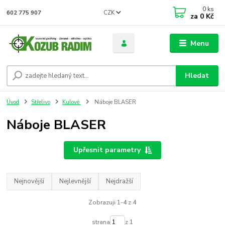
0
ks
CZK
602 775 907
za
0 Kč
Menu
Hledat
Úvod
Střelivo
Kulové
Náboje BLASER
Náboje BLASER
Upřesnit parametry
Nejnovější
Nejlevnější
Nejdražší
Zobrazuji 1-4 z 4
strana
z 1