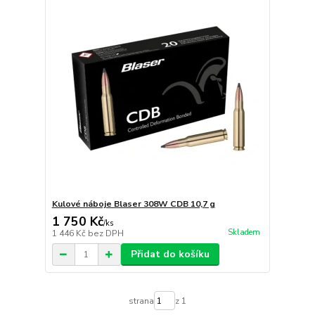
Kulové náboje Blaser 308W CDB 10,7 g
1 750 Kč
/
ks
Skladem
1 446 Kč
bez DPH
Přidat do košíku
strana
z 1