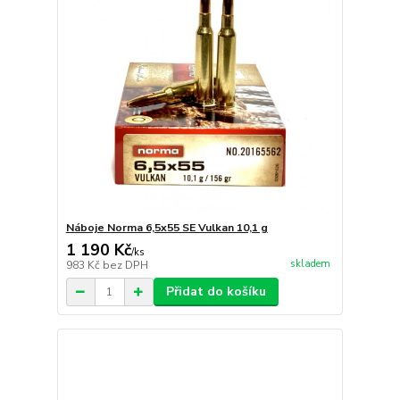
Náboje Norma 6,5x55 SE Vulkan 10,1 g
1 190 Kč
/
ks
skladem
983 Kč
bez DPH
Přidat do košíku