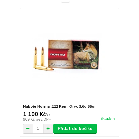
Náboje Norma .222 Rem. Oryx 3,6g 55gr
1 100 Kč
/
ks
Skladem
909 Kč
bez DPH
Přidat do košíku