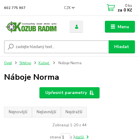
0
ks
CZK
602 775 907
za
0 Kč
Menu
Hledat
Úvod
Střelivo
Kulové
Náboje Norma
Náboje Norma
Upřesnit parametry
Nejnovější
Nejlevnější
Nejdražší
Zobrazuji 1-20 z 44
strana
z 3
další