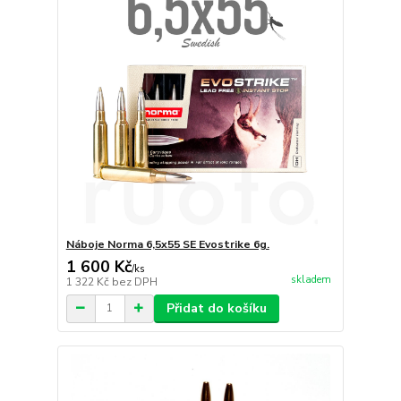
Náboje Norma 6,5x55 SE Evostrike 6g.
1 600 Kč
/
ks
skladem
1 322 Kč
bez DPH
Přidat do košíku