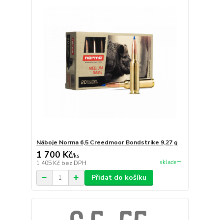
Náboje Norma 6,5 Creedmoor Bondstrike 9,27 g
1 700 Kč
/
ks
skladem
1 405 Kč
bez DPH
Přidat do košíku