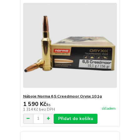
Náboje Norma 6,5 Creedmoor Orynx 10,1g
1 590 Kč
/
ks
skladem
1 314 Kč
bez DPH
Přidat do košíku