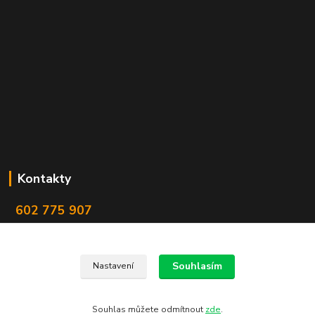
Kontakty
602 775 907
info@zbranekozub.cz
Souhlasím
Nastavení
Souhlas můžete odmítnout
zde
.