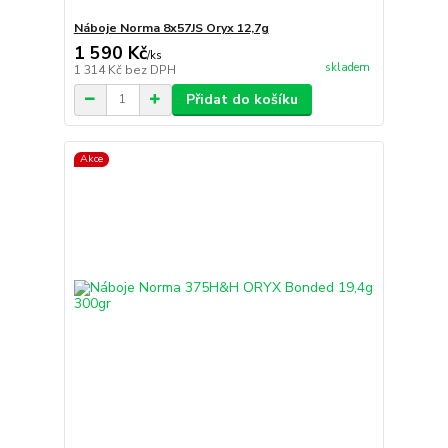
Náboje Norma 8x57JS Oryx 12,7g
1 590 Kč
/
ks
skladem
1 314 Kč
bez DPH
Přidat do košíku
Akce