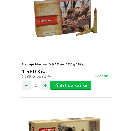
Náboje Norma 7x57 Oryx 10,1g 156g
1 560 Kč
/
ks
skladem
1 289 Kč
bez DPH
Přidat do košíku