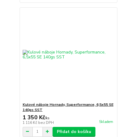
Kulové náboje Hornady, Superformance, 6,5x55 SE
140gs SST
1 350 Kč
/
ks
Skladem
1 116 Kč
bez DPH
Přidat do košíku