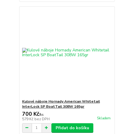
Kulové náboje Hornady American Whitetail
InterLock SP BoatTail 308W 165gr
700 Kč
/
ks
Skladem
579 Kč
bez DPH
Přidat do košíku