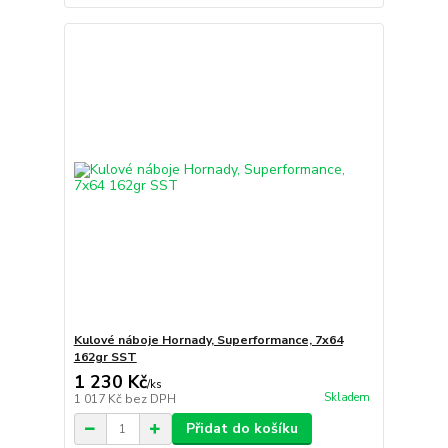
Kulové náboje Hornady, Superformance, 7x64
162gr SST
1 230 Kč
/
ks
Skladem
1 017 Kč
bez DPH
Přidat do košíku