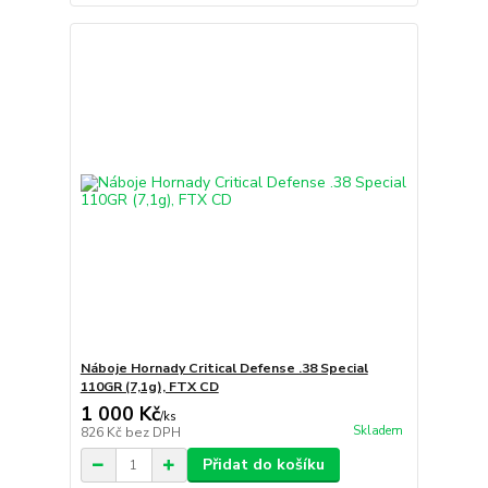
Náboje Hornady Critical Defense .38 Special
110GR (7,1g), FTX CD
1 000 Kč
/
ks
Skladem
826 Kč
bez DPH
Přidat do košíku