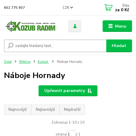
0
ks
CZK
602 775 907
za
0 Kč
Menu
Hledat
Úvod
Střelivo
Kulové
Náboje Hornady
Náboje Hornady
Upřesnit parametry
Nejnovější
Nejlevnější
Nejdražší
Zobrazuji 1-10 z 10
strana
z 1