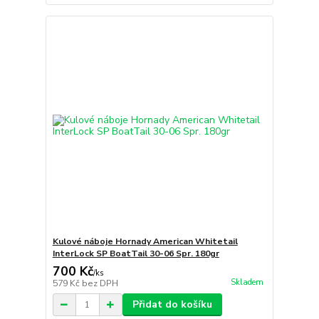
Kulové náboje Hornady American Whitetail
InterLock SP BoatTail 30-06 Spr. 180gr
700 Kč
/
ks
Skladem
579 Kč
bez DPH
Přidat do košíku