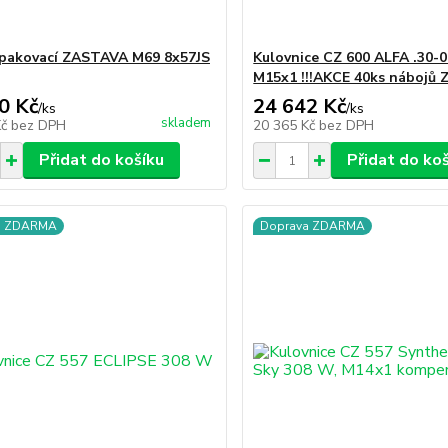
pakovací ZASTAVA M69 8x57JS
Kulovnice CZ 600 ALFA .30-0
M15x1 !!!AKCE 40ks nábojů 
0 Kč
24 642 Kč
/
ks
/
ks
skladem
Kč
bez DPH
20 365 Kč
bez DPH
Přidat do košíku
Přidat do ko
a ZDARMA
Doprava ZDARMA