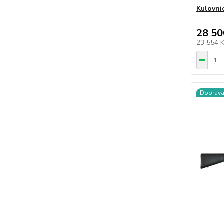
Kulovni
28 50
23 554 
Doprav