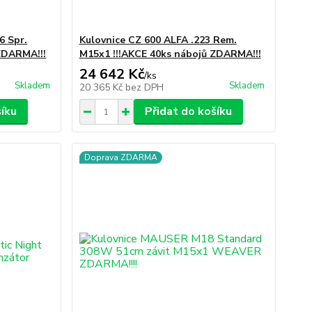
6 Spr.
Kulovnice CZ 600 ALFA .223 Rem.
ZDARMA!!!
M15x1 !!!AKCE 40ks nábojů ZDARMA!!!
24 642 Kč
/
ks
Skladem
Skladem
20 365 Kč
bez DPH
šíku
Přidat do košíku
Doprava ZDARMA