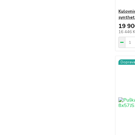
Kulovni
synthet
19 90
16 446 
Doprav