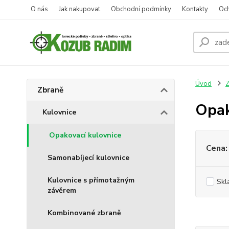
O nás
Jak nakupovat
Obchodní podmínky
Kontakty
Oc
Úvod
Z
Zbraně
Opak
Kulovnice
Opakovací kulovnice
Cena:
Samonabíjecí kulovnice
Kulovnice s přímotažným
Skl
závěrem
Kombinované zbraně