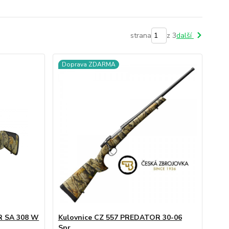
strana
z 3
další
Doprava ZDARMA
R SA 308 W
Kulovnice CZ 557 PREDATOR 30-06
Spr.