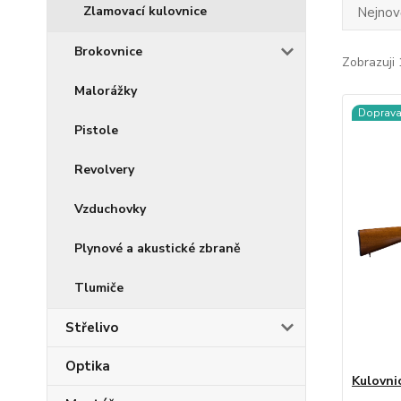
Zlamovací kulovnice
Nejnově
Brokovnice
Zobrazuji 
Malorážky
Doprav
Pistole
Revolvery
Vzduchovky
Plynové a akustické zbraně
Tlumiče
Střelivo
Optika
Kulovni