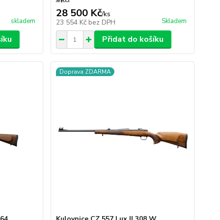
28 500 Kč
/
ks
skladem
Skladem
23 554 Kč
bez DPH
šíku
Přidat do košíku
Doprava ZDARMA
x64
Kulovnice CZ 557 Lux II 308 W