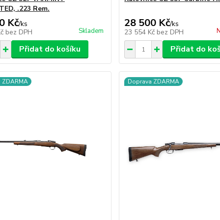
ED, .223 Rem.
0 Kč
28 500 Kč
/
ks
/
ks
Skladem
N
Kč
bez DPH
23 554 Kč
bez DPH
Přidat do košíku
Přidat do ko
a ZDARMA
Doprava ZDARMA