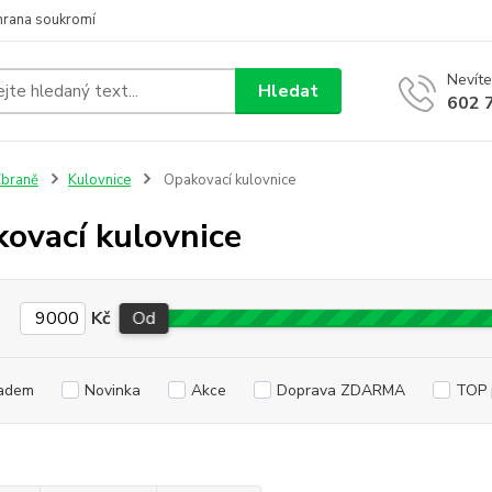
hrana soukromí
Nevíte
Hledat
602 
braně
Kulovnice
Opakovací kulovnice
ovací kulovnice
Kč
Od
adem
Novinka
Akce
Doprava ZDARMA
TOP 