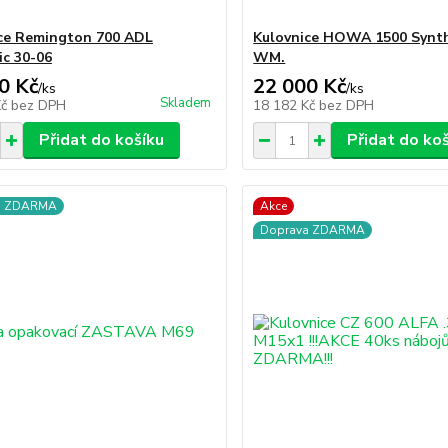
ce Remington 700 ADL
Kulovnice HOWA 1500 Synth
ic 30-06
WM.
0 Kč
22 000 Kč
/
ks
/
ks
Skladem
Kč
bez DPH
18 182 Kč
bez DPH
Přidat do košíku
Přidat do ko
a ZDARMA
Akce
Doprava ZDARMA