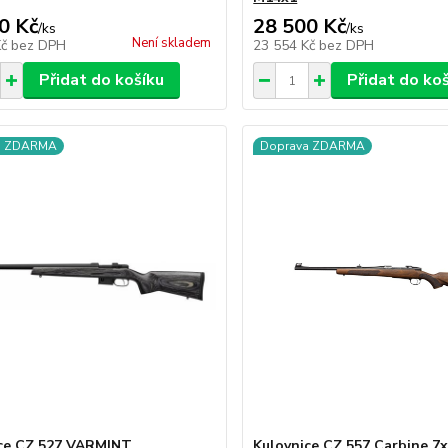
0 Kč
28 500 Kč
/
ks
/
ks
Není skladem
Kč
bez DPH
23 554 Kč
bez DPH
Přidat do košíku
Přidat do ko
a ZDARMA
Doprava ZDARMA
ce CZ 527 VARMINT
Kulovnice CZ 557 Carbine 7