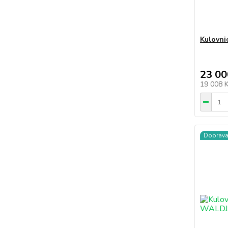
Kulovni
23 00
19 008 
Doprav