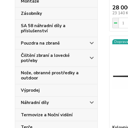
Montáže
28 00
23 140 
Zásobníky
SA 58 náhradní díly a
příslušenství
Doprav
Pouzdra na zbraně
Čištění zbraní a lovecké
potřeby
Nože, obranné prostředky a
outdoor
Výprodej
Náhradní díly
Termovize a Noční vidění
Terče
Kulovni