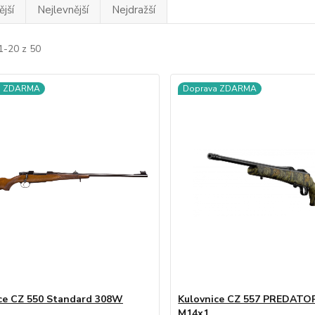
jší
Nejlevnější
Nejdražší
1-20 z 50
a ZDARMA
Doprava ZDARMA
ce CZ 550 Standard 308W
Kulovnice CZ 557 PREDATO
M14x1