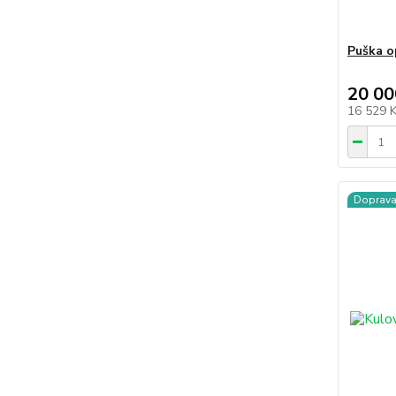
Puška o
20 00
16 529 
Doprav