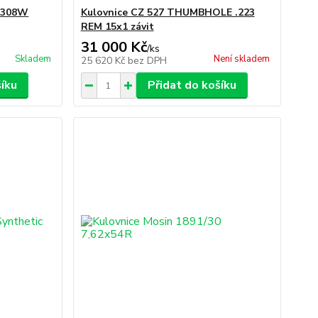
 .308W
Kulovnice CZ 527 THUMBHOLE .223
REM 15x1 závit
31 000 Kč
/
ks
Skladem
Není skladem
25 620 Kč
bez DPH
šíku
Přidat do košíku