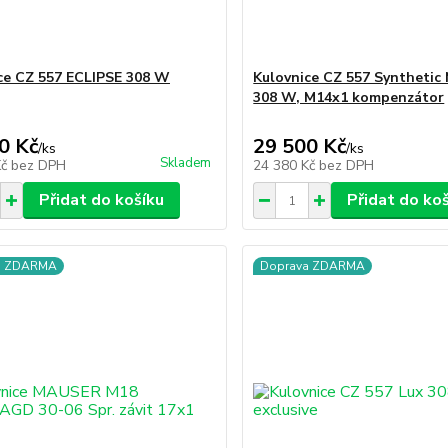
ce CZ 557 ECLIPSE 308 W
Kulovnice CZ 557 Synthetic 
308 W, M14x1 kompenzátor
0 Kč
29 500 Kč
/
ks
/
ks
Skladem
Kč
bez DPH
24 380 Kč
bez DPH
Přidat do košíku
Přidat do ko
a ZDARMA
Doprava ZDARMA