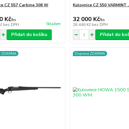
ce CZ 557 Carbine 308 W
Kulovnice CZ 550 VARMINT
0 Kč
32 000 Kč
/
ks
/
ks
Skladem
Kč
bez DPH
26 446 Kč
bez DPH
Přidat do košíku
Přidat do ko
a ZDARMA
Doprava ZDARMA