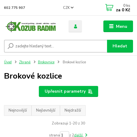
0
ks
CZK
602 775 907
za
0 Kč
Menu
Hledat
Úvod
Zbraně
Brokovnice
Brokové kozlice
Brokové kozlice
Upřesnit parametry
Nejnovější
Nejlevnější
Nejdražší
Zobrazuji 1-20 z 30
strana
z 2
další