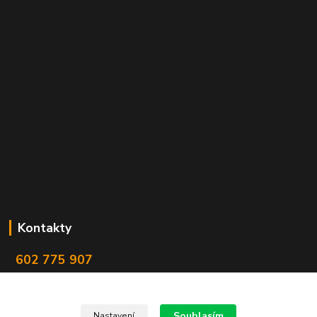
Kontakty
602 775 907
info@zbranekozub.cz
Souhlasím
Nastavení