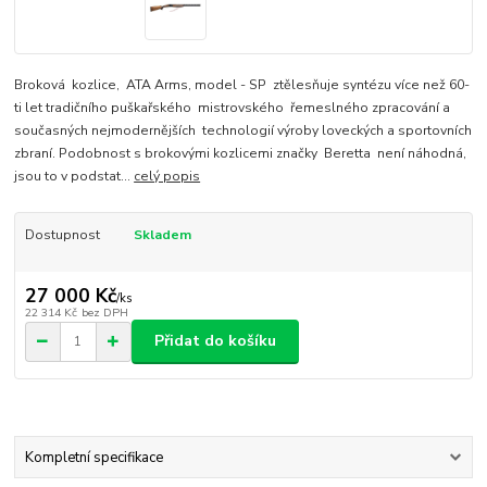
Broková kozlice, ATA Arms, model - SP ztělesňuje syntézu více než 60-
ti let tradičního puškařského mistrovského řemeslného zpracování a
současných nejmodernějších technologií výroby loveckých a sportovních
zbraní. Podobnost s brokovými kozlicemi značky Beretta není náhodná,
jsou to v podstat...
celý popis
Dostupnost
Skladem
27 000 Kč
/
ks
22 314 Kč
bez DPH
Přidat do košíku
Kompletní specifikace