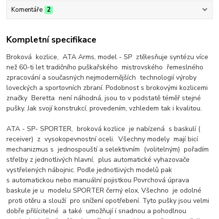
Komentáře
2
Kompletní specifikace
Broková kozlice, ATA Arms, model - SP ztělesňuje syntézu více
než 60-ti let tradičního puškařského mistrovského řemeslného
zpracování a současných nejmodernějších technologií výroby
loveckých a sportovních zbraní. Podobnost s brokovými kozlicemi
značky Beretta není náhodná, jsou to v podstatě téměř stejné
pušky. Jak svojí konstrukcí, provedením, vzhledem tak i kvalitou.
ATA - SP- SPORTER, broková kozlice je nabízená s baskulí (
receiver) z vysokopevnostní oceli. Všechny modely mají bicí
mechanizmus s jednospouští a selektivním (volitelným) pořadím
střelby z jednotlivých hlavní, plus automatické vyhazovače
vystřelených nábojnic. Podle jednotlivých modelů pak
s automatickou nebo manuální pojistkou Povrchová úprava
baskule je u modelu SPORTER černý elox, Všechno je odolné
proti otěru a slouží pro snížení opotřebení. Tyto pušky jsou velmi
dobře přilícitelné a také umožňují í snadnou a pohodlnou