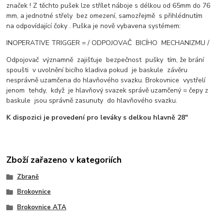
značek ! Z těchto pušek lze střílet náboje s délkou od 65mm do 76
mm, a jednotné střely bez omezení, samozřejmě s přihlédnutím
na odpovídající čoky . Puška je nově vybavena systémem:
INOPERATIVE TRIGGER = / ODPOJOVAČ BICÍHO MECHANIZMU /
Odpojovač významně zajišťuje bezpečnost pušky tím, že brání
spoušti v uvolnění bicího kladiva pokud je baskule závěru
nesprávně uzamčena do hlavňového svazku. Brokovnice vystřelí
jenom tehdy, když je hlavňový svazek správě uzamčený = čepy z
baskule jsou správně zasunuty do hlavňového svazku.
K dispozici je provedení pro leváky s delkou hlavně 28"
Zboží zařazeno v kategoriích
Zbraně
Brokovnice
Brokovnice ATA