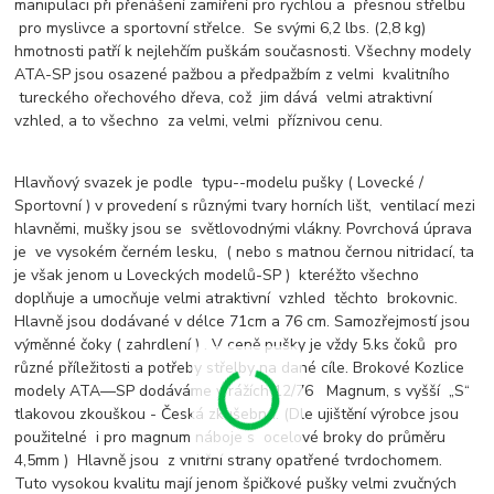
manipulaci při přenášení zamíření pro rychlou a přesnou střelbu
pro myslivce a sportovní střelce. Se svými 6,2 lbs. (2,8 kg)
hmotnosti patří k nejlehčím puškám současnosti. Všechny modely
ATA-SP jsou osazené pažbou a předpažbím z velmi kvalitního
tureckého ořechového dřeva, což jim dává velmi atraktivní
vzhled, a to všechno za velmi, velmi příznivou cenu.
Hlavňový svazek je podle typu--modelu pušky ( Lovecké /
Sportovní ) v provedení s různými tvary horních lišt, ventilací mezi
hlavněmi, mušky jsou se světlovodnými vlákny. Povrchová úprava
je ve vysokém černém lesku, ( nebo s matnou černou nitridací, ta
je však jenom u Loveckých modelů-SP ) kteréžto všechno
doplňuje a umocňuje velmi atraktivní vzhled těchto brokovnic.
Hlavně jsou dodávané v délce 71cm a 76 cm. Samozřejmostí jsou
výměnné čoky ( zahrdlení ) . V ceně pušky je vždy 5.ks čoků pro
různé příležitosti a potřeby střelby na dané cíle. Brokové Kozlice
modely ATA—SP dodáváme v rážích 12/76 Magnum, s vyšší „S“
tlakovou zkouškou - Česká zkušebna. (Dle ujištění výrobce jsou
použitelné i pro magnum náboje s ocelové broky do průměru
4,5mm ) Hlavně jsou z vnitřní strany opatřené tvrdochomem.
Tuto vysokou kvalitu mají jenom špičkové pušky velmi zvučných