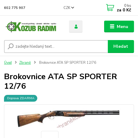
0
ks
CZK
602 775 907
za
0 Kč
Menu
Hledat
Úvod
Zbraně
Brokovnice ATA SP SPORTER 12/76
Brokovnice ATA SP SPORTER
12/76
Doprava ZDARMA