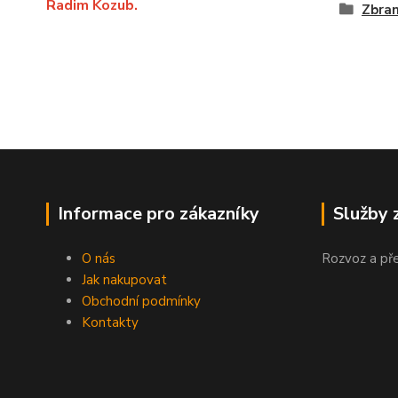
Radim Kozub.
Zbra
Informace pro zákazníky
Služby 
O nás
Rozvoz a př
Jak nakupovat
Obchodní podmínky
Kontakty