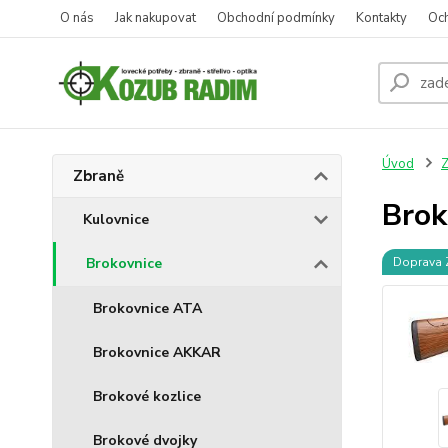
O nás
Jak nakupovat
Obchodní podmínky
Kontakty
Oc
Úvod
Z
Zbraně
Bro
Kulovnice
Brokovnice
Doprava
Brokovnice ATA
Brokovnice AKKAR
Brokové kozlice
Brokové dvojky