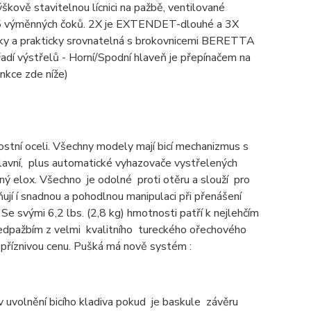
ově stavitelnou lícnici na pažbě, ventilované
ě je 5 výměnných čoků. 2X je EXTENDET-dlouhé a 3X
ky a prakticky srovnatelná s brokovnicemi BERETTA
řadí výstřelů - Horní/Spodní hlaveň je přepínačem na
popis jeho funkce zde níže)
ostní oceli. Všechny modely mají bicí mechanizmus s
hlavní, plus automatické vyhazovače vystřelených
ý elox. Všechno je odolné proti otěru a slouží pro
ují í snadnou a pohodlnou manipulaci při přenášení
Se svými 6,2 lbs. (2,8 kg) hmotnosti patří k nejlehčím
dpažbím z velmi kvalitního tureckého ořechového
i příznivou cenu. Pušká má nově systém :
uvolnění bicího kladiva pokud je baskule závěru