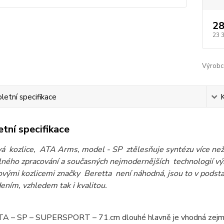
28
23 
Výrobc
etní specifikace
tní specifikace
á kozlice, ATA Arms, model - SP ztělesňuje syntézu více než
ného zpracování a současných nejmodernějších technologií výr
ovými kozlicemi značky Beretta není náhodná, jsou to v podstat
ením, vzhledem tak i kvalitou.
A – SP – SUPERSPORT – 71.cm dlouhé hlavně je vhodná zejmé