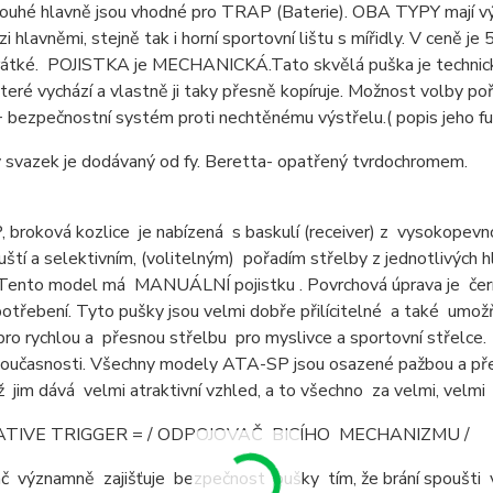
uhé hlavně jsou vhodné pro TRAP (Baterie). OBA TYPY mají výšk
zi hlavněmi, stejně tak i horní sportovní lištu s mířidly. V cen
krátké. POJISTKA je MECHANICKÁ.Tato skvělá puška je technic
teré vychází a vlastně ji taky přesně kopíruje. Možnost volby po
e + bezpečnostní systém proti nechtěnému výstřelu.( 
 svazek je dodávaný od fy. Beretta- opatřený tvrdochromem.
 broková kozlice je nabízená s baskulí (receiver) z vysokopevn
ští a selektivním, (volitelným) pořadím střelby z jednotlivých 
. Tento model má MANUÁLNÍ pojistku . Povrchová úprava je čern
potřebení. Tyto pušky jsou velmi dobře přilícitelné a také umožň
pro rychlou a přesnou střelbu pro myslivce a sportovní střelce. 
oučasnosti. Všechny modely ATA-SP jsou osazené pažbou a pře
ž jim dává velmi atraktivní vzhled, a to všechno za velmi, velm
TIVE TRIGGER = / ODPOJOVAČ BICÍHO MECHANIZMU /
 významně zajišťuje bezpečnost pušky tím, že brání spoušti v 