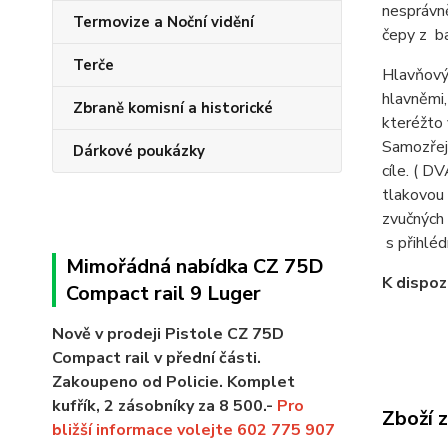
nesprávn
Termovize a Noční vidění
čepy z b
Terče
Hlavňový 
hlavněmi,
Zbraně komisní a historické
kteréžto 
Samozřejm
Dárkové poukázky
cíle. ( 
tlakovou
zvučných
s přihléd
Mimořádná nabídka CZ 75D
K dispoz
Compact rail 9 Luger
Nově v prodeji Pistole CZ 75D
Compact rail v přední části.
Zakoupeno od Policie. Komplet
kufřík, 2 zásobníky za 8 500.-
Pro
Zboží 
bližší informace volejte 602 775 907