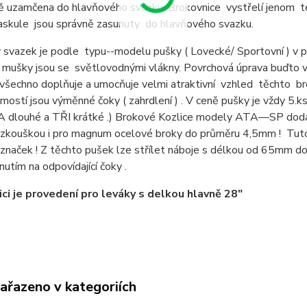
ě uzamčena do hlavňového svazku. Brokovnice vystřelí jenom t
askule jsou správně zasunuty do hlavňového svazku.
svazek je podle typu--modelu pušky ( Lovecké/ Sportovní ) v pro
 mušky jsou se světlovodnými vlákny. Povrchová úprava buďto v
všechno doplňuje a umocňuje velmi atraktivní vzhled těchto br
ostí jsou výměnné čoky ( zahrdlení ) . V ceně pušky je vždy 5.ks
DVA dlouhé a TŘI krátké .) Brokové Kozlice modely ATA—SP do
 zkouškou i pro magnum ocelové broky do průměru 4,5mm ! Tuto 
 značek ! Z těchto pušek lze střílet náboje s délkou od 65mm 
nutím na odpovídající čoky .
ici je provedení pro leváky s delkou hlavně 28"
zařazeno v kategoriích