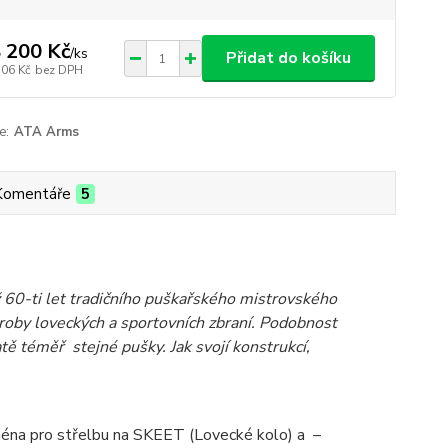
 200 Kč
/
ks
Přidat do košíku
306 Kč
bez DPH
e:
ATA Arms
Komentáře
5
 60-ti let tradičního puškařského mistrovského
oby loveckých a sportovních zbraní. Podobnost
ě téměř stejné pušky. Jak svojí konstrukcí,
na pro střelbu na SKEET (Lovecké kolo) a –