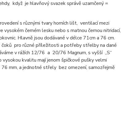
ehdy, když je hlavňový svazek správě uzamčený =
vedení s různými tvary horních lišt, ventilací mezi
e vysokém černém lesku nebo s matnou černou nitridací,
okovnic. Hlavně jsou dodávané v délce 71cm a 76 cm.
 čoků pro různé příležitosti a potřeby střelby na dané
dáváme v rážích 12/76 a 20/76 Magnum, s vyšší „S“
vysokou kvalitu mají jenom špičkové pušky velmi
do 76 mm, a jednotné střely bez omezení, samozřejmě