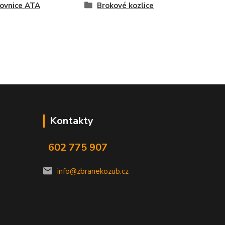
ovnice ATA
Brokové kozlice
Kontakty
602 775 907
info@zbranekozub.cz