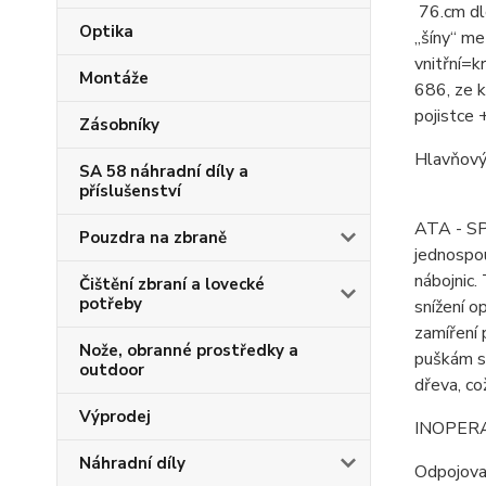
76.cm dlo
Optika
„šíny“ me
vnitřní=
Montáže
686, ze k
pojistc
Zásobníky
Hlavňový
SA 58 náhradní díly a
příslušenství
ATA - SP,
Pouzdra na zbraně
jednospou
nábojnic
Čištění zbraní a lovecké
potřeby
snížení o
zamíření 
Nože, obranné prostředky a
puškám s
outdoor
dřeva, co
Výprodej
INOPERA
Náhradní díly
Odpojovač