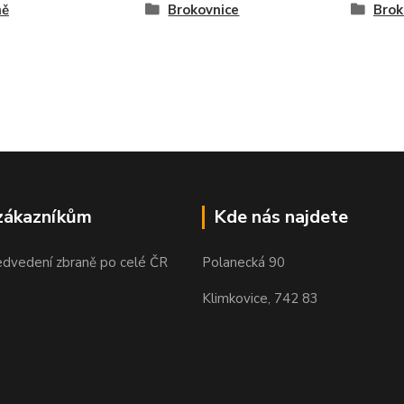
ně
Brokovnice
Brok
zákazníkům
Kde nás najdete
edvedení zbraně po celé ČR
Polanecká 90
Klimkovice, 742 83