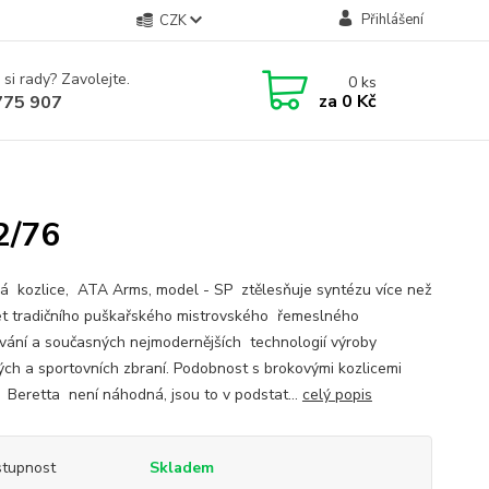
Přihlášení
CZK
 si rady? Zavolejte.
0
ks
za
0 Kč
775 907
2/76
á kozlice, ATA Arms, model - SP ztělesňuje syntézu více než
let tradičního puškařského mistrovského řemeslného
vání a současných nejmodernějších technologií výroby
ých a sportovních zbraní. Podobnost s brokovými kozlicemi
 Beretta není náhodná, jsou to v podstat...
celý popis
tupnost
Skladem