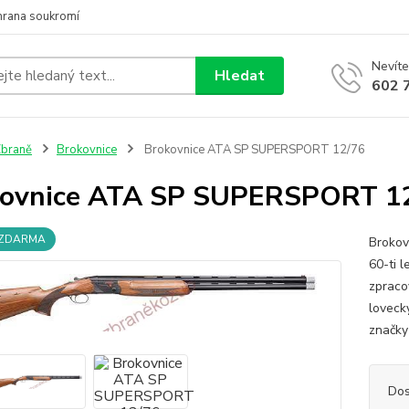
hrana soukromí
Nevíte
Hledat
602 
braně
Brokovnice
Brokovnice ATA SP SUPERSPORT 12/76
kovnice ATA SP SUPERSPORT 1
 ZDARMA
Brokov
60-ti 
zpraco
loveck
značky
Dos