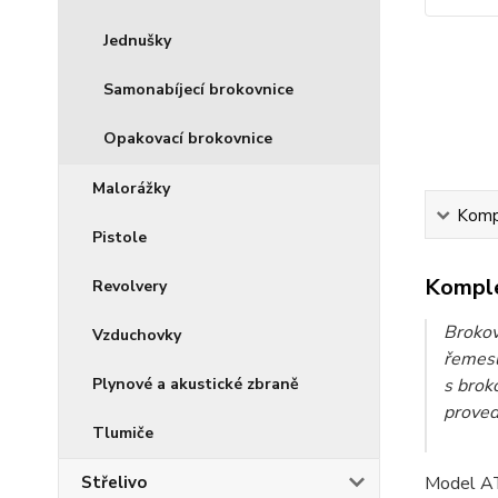
Jednušky
Samonabíjecí brokovnice
Opakovací brokovnice
Malorážky
Kompl
Pistole
Komple
Revolvery
Brokov
Vzduchovky
řemesl
Plynové a akustické zbraně
s brok
proved
Tlumiče
Střelivo
Model AT