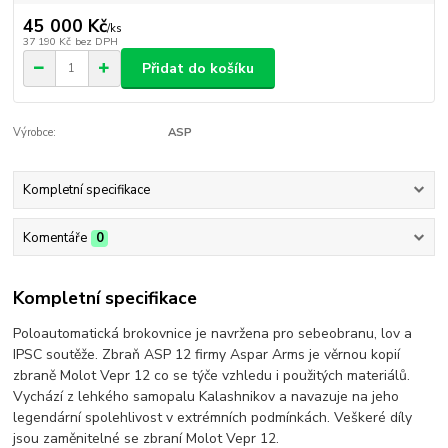
45 000 Kč
/
ks
37 190 Kč
bez DPH
Přidat do košíku
Výrobce:
ASP
Kompletní specifikace
Komentáře
0
Kompletní specifikace
Poloautomatická brokovnice je navržena pro sebeobranu, lov a
IPSC soutěže. Zbraň ASP 12 firmy Aspar Arms je věrnou kopií
zbraně Molot Vepr 12 co se týče vzhledu i použitých materiálů.
Vychází z lehkého samopalu Kalashnikov a navazuje na jeho
legendární spolehlivost v extrémních podmínkách. Veškeré díly
jsou zaměnitelné se zbraní Molot Vepr 12.