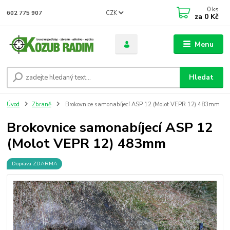
0
ks
CZK
602 775 907
za
0 Kč
Menu
Hledat
Úvod
Zbraně
Brokovnice samonabíjecí ASP 12 (Molot VEPR 12) 483mm
Brokovnice samonabíjecí ASP 12
(Molot VEPR 12) 483mm
Doprava ZDARMA