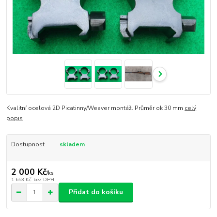
Kvalitní ocelová 2D Picatinny/Weaver montáž. Průměr ok 30 mm
celý
popis
Dostupnost
skladem
2 000 Kč
/
ks
1 653 Kč
bez DPH
Přidat do košíku