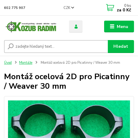
0
ks
CZK
602 775 907
za
0 Kč
Menu
Hledat
Úvod
Montáže
Montáž ocelová 2D pro Picatinny / Weaver 30 mm
Montáž ocelová 2D pro Picatinny
/ Weaver 30 mm