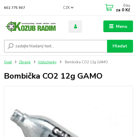
0
ks
CZK
602 775 907
za
0 Kč
Menu
Hledat
Úvod
Zbraně
Vzduchovky
Bombička CO2 12g GAMO
Bombička CO2 12g GAMO