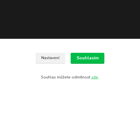
Souhlasím
Nastavení
Souhlas můžete odmítnout
zde
.
Kontakty
602 775 907
info@zbranekozub.cz