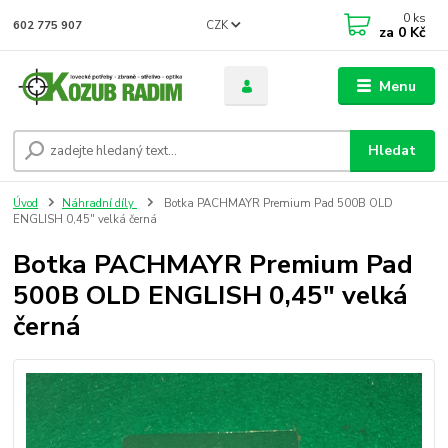
0
ks
CZK
602 775 907
za
0 Kč
Menu
Hledat
Úvod
Náhradní díly
Botka PACHMAYR Premium Pad 500B OLD
ENGLISH 0,45" velká černá
Botka PACHMAYR Premium Pad
500B OLD ENGLISH 0,45" velká
černá