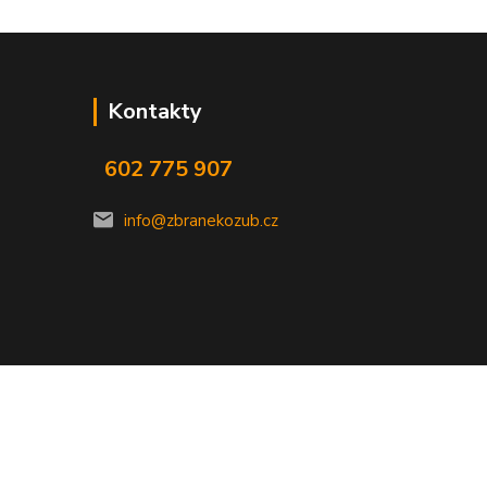
Kontakty
602 775 907
info@zbranekozub.cz