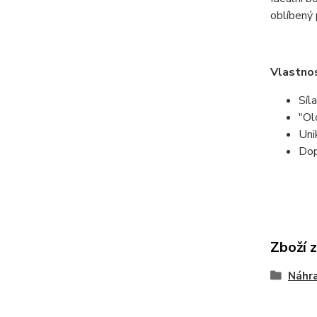
oblíbený 
Vlastno
Síl
"Ol
Uni
Dop
Zboží 
Náhra