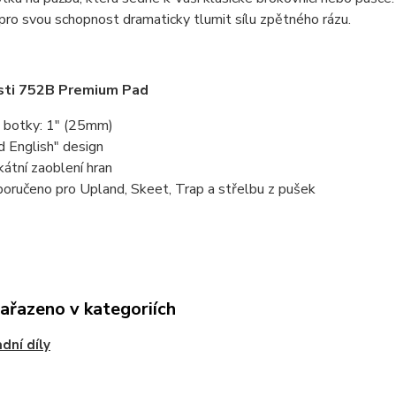
pro svou schopnost dramaticky tlumit sílu zpětného rázu.
sti 752B Premium Pad
a botky: 1" (25mm)
d English" design
kátní zaoblení hran
oručeno pro Upland, Skeet, Trap a střelbu z pušek
zařazeno v kategoriích
dní díly