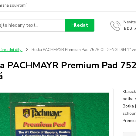
hrana soukromí
Nevíte
Hledat
602 
áhradní díly
Botka PACHMAYR Premium Pad 752B OLD ENGLISH 1" vel
ka PACHMAYR Premium Pad 752
á
Klasic
botka 
Botka 
schopn
Premiu