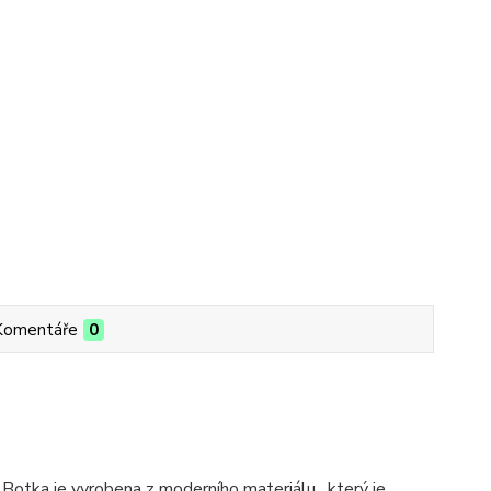
Komentáře
0
. Botka je vyrobena z moderního materiálu, který je