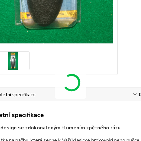
etní specifikace
tní specifikace
ý design se zdokonaleným tlumením zpětného rázu
otka na pažbu, která sedne k Vaší klasické brokovnici nebo pušce