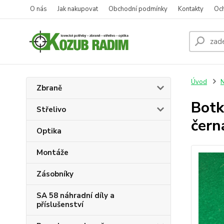
O nás
Jak nakupovat
Obchodní podmínky
Kontakty
Oc
Úvod
N
Zbraně
Bot
Střelivo
čern
Optika
Montáže
Zásobníky
SA 58 náhradní díly a
příslušenství