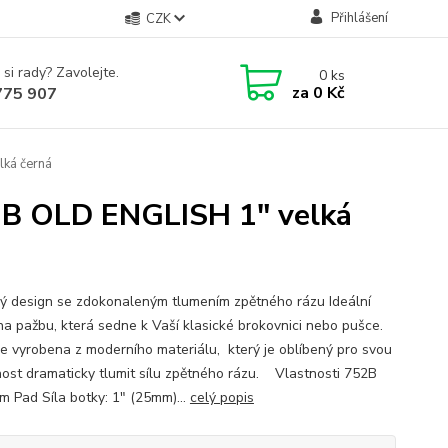
Přihlášení
CZK
 si rady? Zavolejte.
0
ks
za
0 Kč
775 907
ká černá
B OLD ENGLISH 1" velká
ký design se zdokonaleným tlumením zpětného rázu Ideální
na pažbu, která sedne k Vaší klasické brokovnici nebo pušce.
je vyrobena z moderního materiálu, který je oblíbený pro svou
ost dramaticky tlumit sílu zpětného rázu. Vlastnosti 752B
m Pad Síla botky: 1" (25mm)...
celý popis