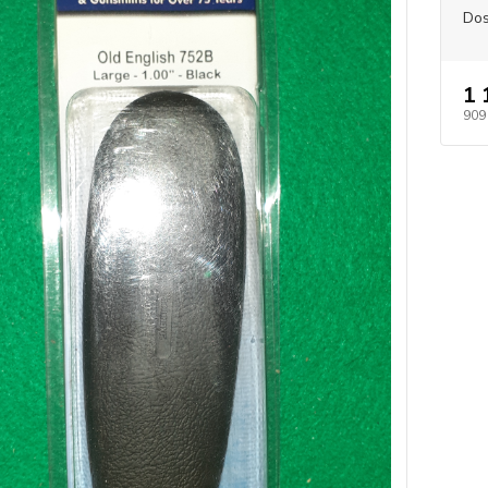
Dos
1 
909