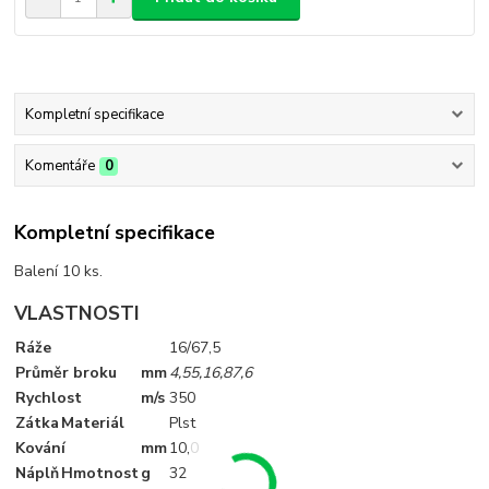
Kompletní specifikace
Komentáře
0
Kompletní specifikace
Balení 10 ks.
VLASTNOSTI
Ráže
16/67,5
Průměr broku
mm
4,5
5,1
6,8
7,6
Rychlost
m/s
350
Zátka
Materiál
Plst
Kování
mm
10
,0
Náplň
Hmotnost
g
32