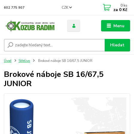
0
ks
CZK
602 775 907
za
0 Kč
Menu
Hledat
Úvod
Střelivo
Brokové náboje SB 16/67,5 JUNIOR
Brokové náboje SB 16/67,5
JUNIOR