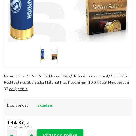
Balení 10 ks. VLASTNOSTI Ráže 16/67,5 Průměr broku mm 4,55,16,87,6
Rychlost m/s 350 Zátka Materiál Plst Kování mm 10,0 Náplň Hmotnost g
32
celý popis
Dostupnost
skladem
134 Kč
/
ks
111 Kč
bez DPH
Přidat do košíku