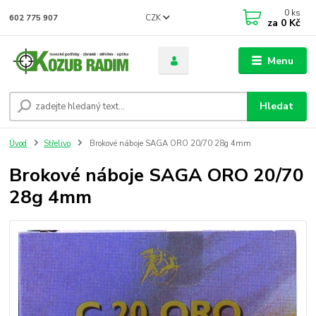
0
ks
CZK
602 775 907
za
0 Kč
Menu
Hledat
Úvod
Střelivo
Brokové náboje SAGA ORO 20/70 28g 4mm
Brokové náboje SAGA ORO 20/70
28g 4mm