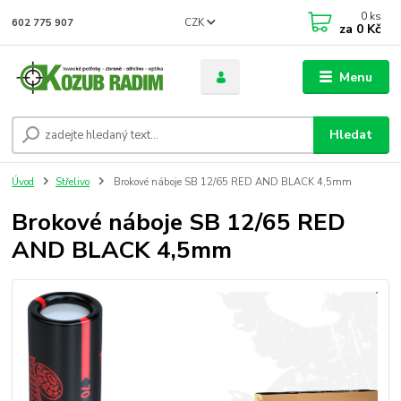
0
ks
CZK
602 775 907
za
0 Kč
Menu
Hledat
Úvod
Střelivo
Brokové náboje SB 12/65 RED AND BLACK 4,5mm
Brokové náboje SB 12/65 RED
AND BLACK 4,5mm