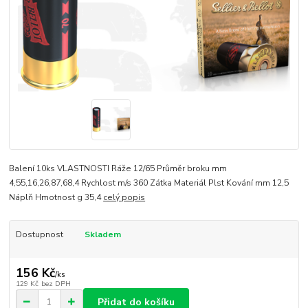
Balení 10ks VLASTNOSTI Ráže 12/65 Průměr broku mm
4,55,16,26,87,68,4 Rychlost m/s 360 Zátka Materiál Plst Kování mm 12,5
Náplň Hmotnost g 35,4
celý popis
Dostupnost
Skladem
156 Kč
/
ks
129 Kč
bez DPH
Přidat do košíku