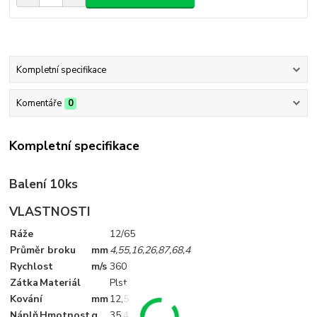
Kompletní specifikace
Komentáře
0
Kompletní specifikace
Balení 10ks
VLASTNOSTI
Ráže
12/65
Průměr broku
mm
4,5
5,1
6,2
6,8
7,6
8,4
Rychlost
m/s
360
Zátka
Materiál
Plst
Kování
mm
12
,5
Náplň
Hmotnost
g
35
,4