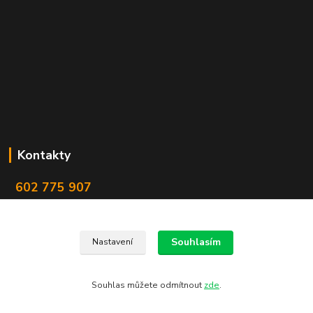
Kontakty
602 775 907
info@zbranekozub.cz
Souhlasím
Nastavení
Souhlas můžete odmítnout
zde
.
Vytvořeno na
Eshop-rychle.cz