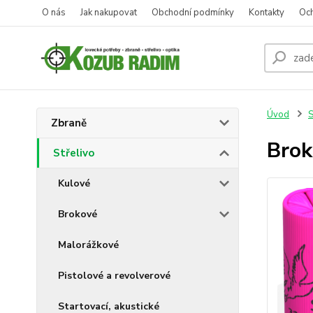
O nás
Jak nakupovat
Obchodní podmínky
Kontakty
Oc
Úvod
S
Zbraně
Brok
Střelivo
Kulové
Brokové
Malorážkové
Pistolové a revolverové
Startovací, akustické