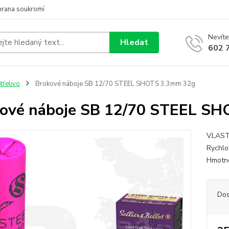
hrana soukromí
Nevíte
Hledat
602 
třelivo
Brokové náboje SB 12/70 STEEL SHOTS 3,3mm 32g
ové náboje SB 12/70 STEEL S
VLASTN
Rychlo
Hmotn
Dos