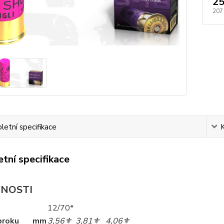
25
207
etní specifikace
tní specifikace
NOSTI
12/70*
broku
mm
3,56⚜︎
3,81⚜︎
4,06⚜︎