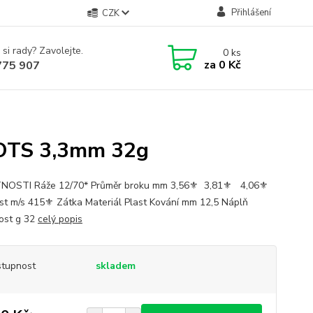
Přihlášení
CZK
 si rady? Zavolejte.
0
ks
za
0 Kč
775 907
HOTS 3,3mm 32g
OSTI Ráže 12/70* Průměr broku mm 3,56⚜︎ 3,81⚜︎ 4,06⚜︎
st m/s 415⚜︎ Zátka Materiál Plast Kování mm 12,5 Náplň
ost g 32
celý popis
tupnost
skladem