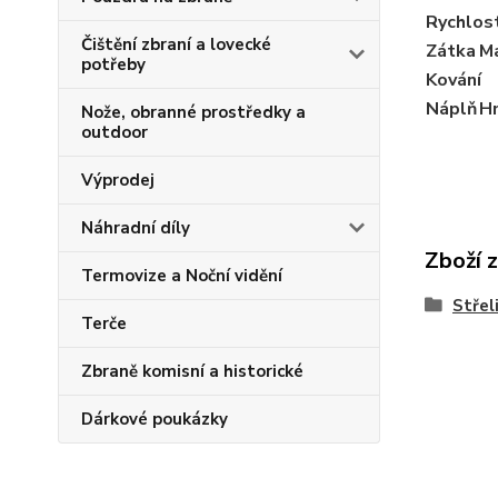
Rychlos
Čištění zbraní a lovecké
Zátka
Ma
potřeby
Kování
Náplň
H
Nože, obranné prostředky a
outdoor
Výprodej
Náhradní díly
Zboží 
Termovize a Noční vidění
Střel
Terče
Zbraně komisní a historické
Dárkové poukázky