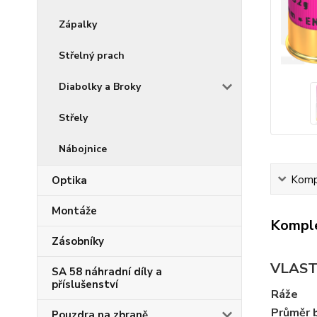
Zápalky
Střelný prach
Diabolky a Broky
Střely
Nábojnice
Kompl
Optika
Montáže
Komple
Zásobníky
VLAST
SA 58 náhradní díly a
příslušenství
Ráže
Průměr 
Pouzdra na zbraně