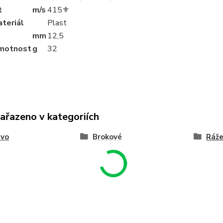
t
m/s
415⚜︎
teriál
Plast
mm
12
,5
motnost
g
32
zařazeno v kategoriích
ivo
Brokové
Ráže