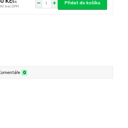
0 Kč
/
ks
Přidat do košíku
 Kč
bez DPH
Komentáře
0