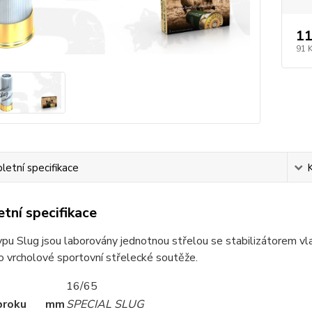
11
91 
etní specifikace
tní specifikace
pu Slug jsou laborovány jednotnou střelou se stabilizátorem vla
o vrcholové sportovní střelecké soutěže.
16/65
broku
mm
SPECIAL SLUG