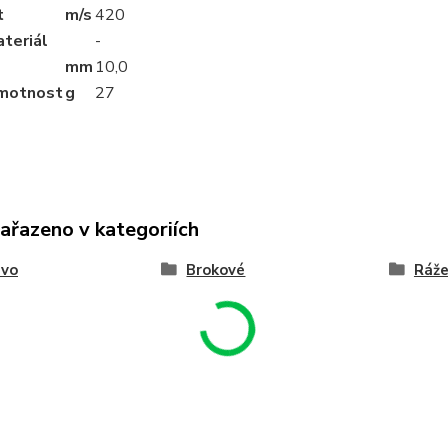
t
m/s
420
teriál
-
mm
10
,0
motnost
g
27
zařazeno v kategoriích
ivo
Brokové
Ráže