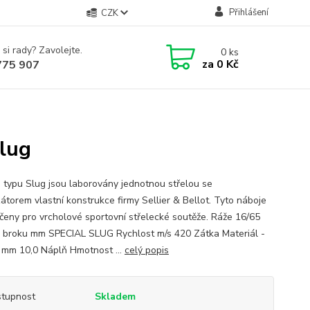
Přihlášení
CZK
 si rady? Zavolejte.
0
ks
za
0 Kč
775 907
Slug
 typu Slug jsou laborovány jednotnou střelou se
zátorem vlastní konstrukce firmy Sellier & Bellot. Tyto náboje
rčeny pro vrcholové sportovní střelecké soutěže. Ráže 16/65
 broku mm SPECIAL SLUG Rychlost m/s 420 Zátka Materiál -
 mm 10,0 Náplň Hmotnost ...
celý popis
tupnost
Skladem