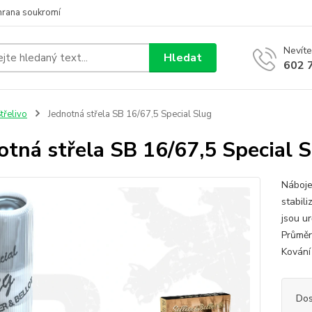
hrana soukromí
Nevíte
Hledat
602 
třelivo
Jednotná střela SB 16/67,5 Special Slug
otná střela SB 16/67,5 Special 
Náboje
stabili
jsou u
Průměr
Kování
Dos