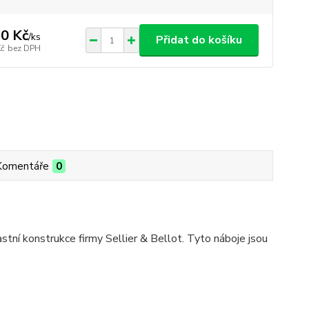
0 Kč
/
ks
Přidat do košíku
Kč
bez DPH
Komentáře
0
stní konstrukce firmy Sellier & Bellot. Tyto náboje jsou