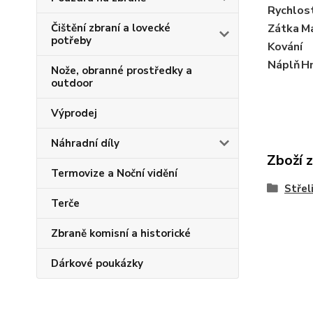
Rychlos
Čištění zbraní a lovecké
Zátka
Ma
potřeby
Kování
Náplň
H
Nože, obranné prostředky a
outdoor
Výprodej
Náhradní díly
Zboží 
Termovize a Noční vidění
Střel
Terče
Zbraně komisní a historické
Dárkové poukázky