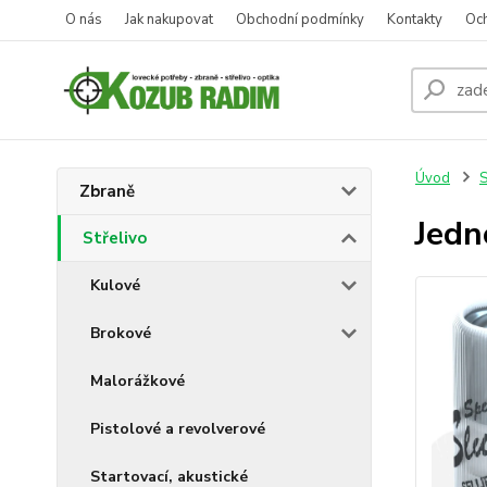
O nás
Jak nakupovat
Obchodní podmínky
Kontakty
Oc
Úvod
S
Zbraně
Jedn
Střelivo
Kulové
Brokové
Malorážkové
Pistolové a revolverové
Startovací, akustické