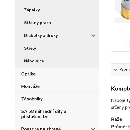
Zápalky
Střelný prach
Diabolky a Broky
Střely
Nábojnice
Kompl
Optika
Montáže
Komple
Zásobníky
Náboje ty
určeny pr
SA 58 náhradní díly a
příslušenství
Ráže
Průměr 
Pouzdra na zbraně