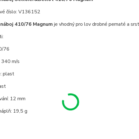
vé číslo: V136152
 náboj 410/76 Magnum
je vhodný pro lov drobné pernaté a sr
i:
0/76
: 340 m/s
: plast
ast
vání: 12 mm
áplň: 19,5 g