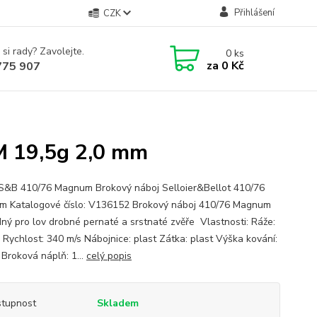
Přihlášení
CZK
 si rady? Zavolejte.
0
ks
za
0 Kč
775 907
M 19,5g 2,0 mm
S&B 410/76 Magnum Brokový náboj Selloier&Bellot 410/76
 Katalogové číslo: V136152 Brokový náboj 410/76 Magnum
dný pro lov drobné pernaté a srstnaté zvěře Vlastnosti: Ráže:
 Rychlost: 340 m/s Nábojnice: plast Zátka: plast Výška kování:
Broková náplň: 1...
celý popis
tupnost
Skladem