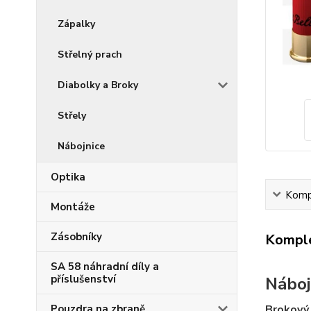
Zápalky
Střelný prach
Diabolky a Broky
Střely
Nábojnice
Optika
Kompl
Montáže
Zásobníky
Komple
SA 58 náhradní díly a
příslušenství
Nábo
Brokový
Pouzdra na zbraně