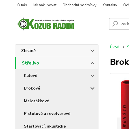
O nás
Jak nakupovat
Obchodní podmínky
Kontakty
Oc
Úvod
S
Zbraně
Brok
Střelivo
Kulové
Brokové
Malorážkové
Pistolové a revolverové
Startovací, akustické