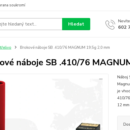
hrana soukromí
Nevíte
Hledat
602 
třelivo
Brokové náboje SB .410/76 MAGNUM 19,5g 2,0 mm
ové náboje SB .410/76 MAGNU
Náboj 
Magnum
je vho
410/76
12 mm 
Dos