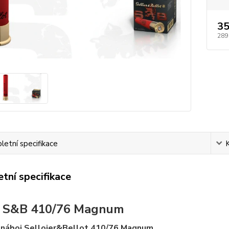
35
289
etní specifikace
tní specifikace
j S&B 410/76 Magnum
 náboj Selloier&Bellot 410/76 Magnum