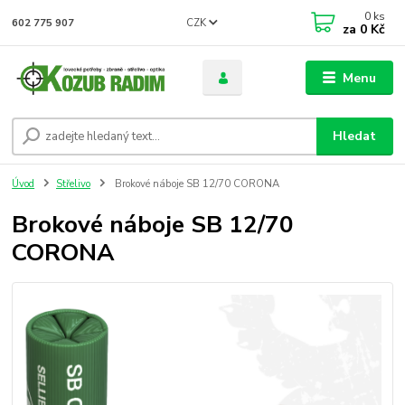
0
ks
CZK
602 775 907
za
0 Kč
Menu
Hledat
Úvod
Střelivo
Brokové náboje SB 12/70 CORONA
Brokové náboje SB 12/70
CORONA