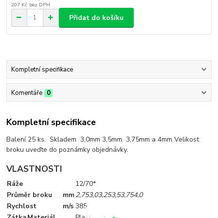
207 Kč
bez DPH
Přidat do košíku
Kompletní specifikace
Komentáře
0
Kompletní specifikace
Balení 25 ks. Skladem 3,0mm 3,5mm 3,75mm a 4mm Velikost
broku uveďte do poznámky objednávky.
VLASTNOSTI
Ráže
12/70*
Průměr broku
mm
2,75
3,0
3,25
3,5
3,75
4,0
Rychlost
m/s
385
Zátka
Materiál
Plast