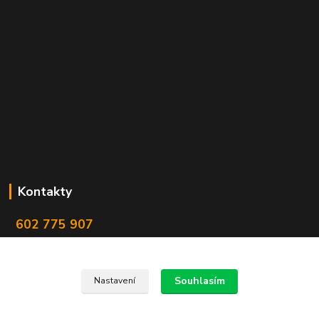
Kontakty
602 775 907
info@zbranekozub.cz
Souhlasím
Nastavení