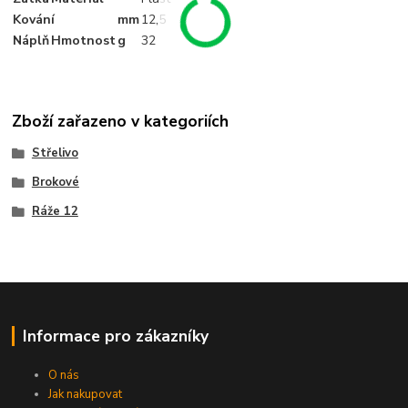
Kování
mm
12
,5
Náplň
Hmotnost
g
32
Zboží zařazeno v kategoriích
Střelivo
Brokové
Ráže 12
Informace pro zákazníky
O nás
Jak nakupovat