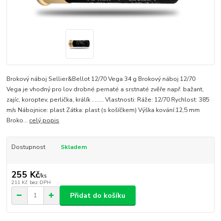
Brokový náboj Sellier&Bellot 12/70 Vega 34 g Brokový náboj 12/70
Vega je vhodný pro lov drobné pernaté a srstnaté zvěře např. bažant,
zajíc, koroptev, perlička, králík ........ Vlastnosti: Ráže: 12/70 Rychlost: 385
m/s Nábojnice: plast Zátka: plast (s košíčkem) Výška kování:12,5 mm
Broko...
celý popis
Dostupnost
Skladem
255 Kč
/
ks
211 Kč
bez DPH
Přidat do košíku