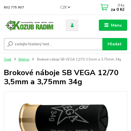
0
ks
CZK
602 775 907
za
0 Kč
Menu
Hledat
Úvod
Střelivo
Brokové náboje SB VEGA 12/70 3,5mm a 3,75mm 34g
Brokové náboje SB VEGA 12/70
3,5mm a 3,75mm 34g