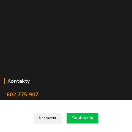
Kontakty
602 775 907
info@zbranekozub.cz
Souhlasím
Nastavení