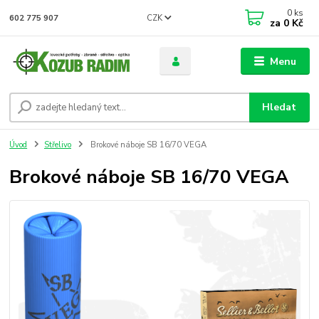
0
ks
CZK
602 775 907
za
0 Kč
Menu
Hledat
Úvod
Střelivo
Brokové náboje SB 16/70 VEGA
Brokové náboje SB 16/70 VEGA