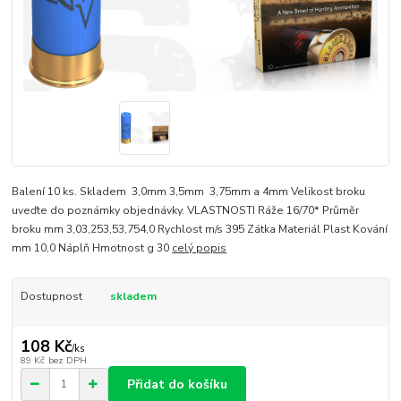
Balení 10 ks. Skladem 3,0mm 3,5mm 3,75mm a 4mm Velikost broku
uveďte do poznámky objednávky. VLASTNOSTI Ráže 16/70* Průměr
broku mm 3,03,253,53,754,0 Rychlost m/s 395 Zátka Materiál Plast Kování
mm 10,0 Náplň Hmotnost g 30
celý popis
Dostupnost
skladem
108 Kč
/
ks
89 Kč
bez DPH
Přidat do košíku