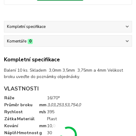
Kompletní specifikace
Komentáře
0
Kompletní specifikace
Balení 10 ks. Skladem 3,0mm 3,5mm 3,75mm a 4mm Velikost
broku uveďte do poznámky objednávky.
VLASTNOSTI
Ráže
16/70*
Průměr broku
mm
3,0
3,25
3,5
3,75
4,0
Rychlost
m/s
395
Zátka
Materiál
Plast
Kování
mm
10
,0
Náplň
Hmotnost
g
30