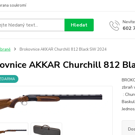
hrana soukromí
Nevíte
Hledat
602 
braně
Brokovnice AKKAR Churchill 812 Black SW 2024
ovnice AKKAR Churchill 812 B
 ZDARMA
BROKO
zbraň 
: Chur
Baskul
Jednos
Dos