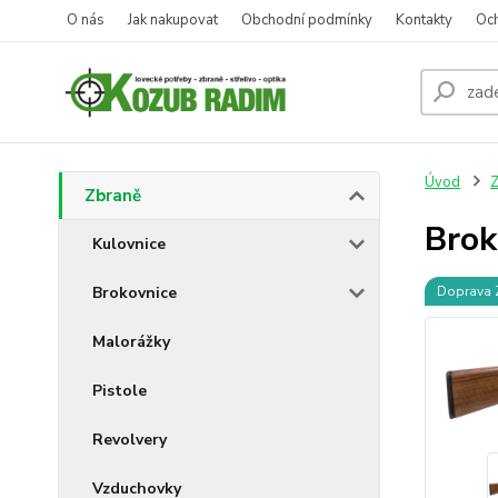
O nás
Jak nakupovat
Obchodní podmínky
Kontakty
Oc
Úvod
Z
Zbraně
Brok
Kulovnice
Brokovnice
Doprava
Malorážky
Pistole
Revolvery
Vzduchovky