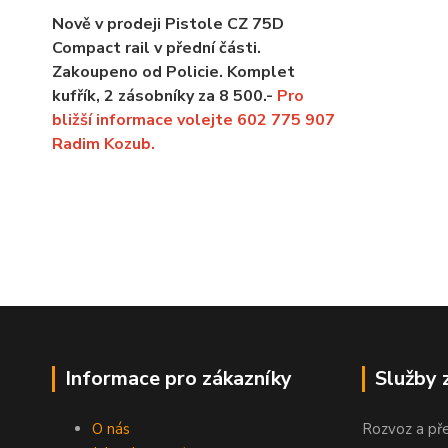
Nově v prodeji Pistole CZ 75D
Compact rail v přední části.
Zakoupeno od Policie. Komplet
kufřík, 2 zásobníky za 8 500.-
Pro
bližší informace volejte 602 775 907
Radim Kozub.
Informace pro zákazníky
Služby 
O nás
Rozvoz a př