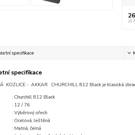
26
21 
etní specifikace
tní specifikace
KOZLICE - AKKAR CHURCHILL 812 Black je klasická zbraň vhod
:
Churchill 812 Black
: 1
2 / 76
: Výběrový ořech
: O
celová, leštěná
: Matná, černá