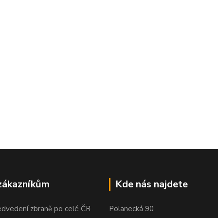
zákazníkům
Kde nás najdete
edvedení zbraně po celé ČR
Polanecká 90