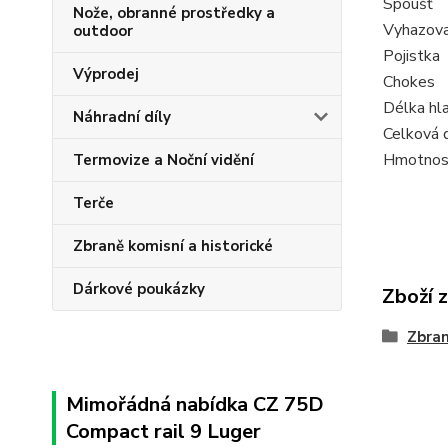
Spoušť
Nože, obranné prostředky a
Vyhazov
outdoor
Pojistka
Výprodej
Chokes
Délka hl
Náhradní díly
Celková 
Hmotnos
Termovize a Noční vidění
Terče
Zbraně komisní a historické
Dárkové poukázky
Zboží 
Zbra
Mimořádná nabídka CZ 75D
Compact rail 9 Luger