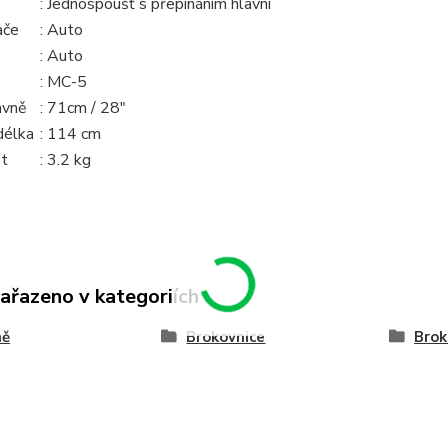
: Jednospoušť s přepínáním hlavní
ače
:
Auto
:
Auto
:
MC-5
avně
:
71cm / 28"
délka
:
114 cm
t
: 3
.2 kg
zařazeno v kategoriích
ně
Brokovnice
Brok