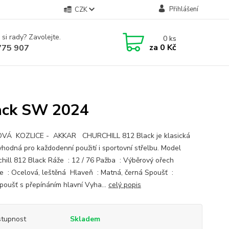
Přihlášení
CZK
 si rady? Zavolejte.
0
ks
za
0 Kč
775 907
lack SW 2024
VÁ KOZLICE - AKKAR CHURCHILL 812 Black je klasická
vhodná pro každodenní použití i sportovní střelbu. Model
chill 812 Black Ráže : 12 / 76 Pažba : Výběrový ořech
e : Ocelová, leštěná Hlaveň : Matná, černá Spoušť :
poušť s přepínáním hlavní Vyha...
celý popis
tupnost
Skladem