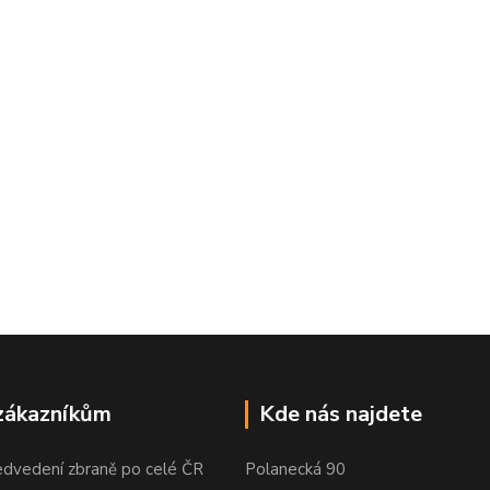
zákazníkům
Kde nás najdete
edvedení zbraně po celé ČR
Polanecká 90