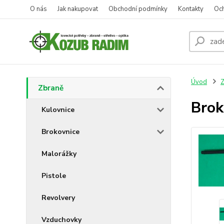
O nás
Jak nakupovat
Obchodní podmínky
Kontakty
Oc
Úvod
Z
Zbraně
Brok
Kulovnice
Brokovnice
Malorážky
Pistole
Revolvery
Vzduchovky