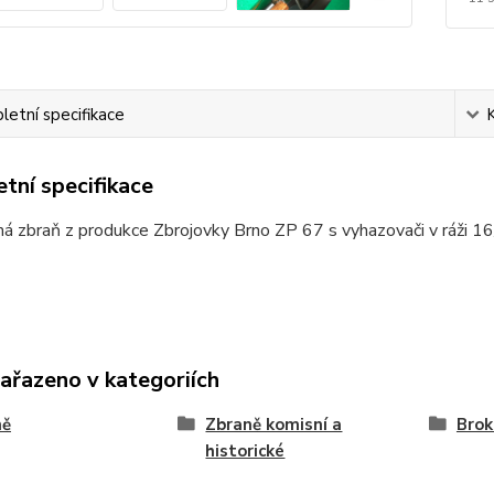
etní specifikace
tní specifikace
á zbraň z produkce Zbrojovky Brno ZP 67 s vyhazovači v ráži 1
zařazeno v kategoriích
ně
Zbraně komisní a
Brok
historické