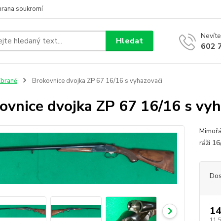
hrana soukromí
Nevíte
Hledat
602 
braně
Brokovnice dvojka ZP 67 16/16 s vyhazovači
ovnice dvojka ZP 67 16/16 s vyh
Mimořá
ráži 1
Dos
14
11 