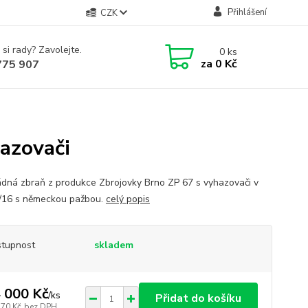
Přihlášení
CZK
 si rady? Zavolejte.
0
ks
za
0 Kč
775 907
azovači
dná zbraň z produkce Zbrojovky Brno ZP 67 s vyhazovači v
6/16 s německou pažbou.
celý popis
tupnost
skladem
 000 Kč
/
ks
Přidat do košíku
570 Kč
bez DPH