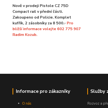
Nově v prodeji Pistole CZ 75D
Compact rail v přední části.
Zakoupeno od Policie. Komplet
kufřík, 2 zásobníky za 8 500.-
Pro
bližší informace volejte 602 775 907
Radim Kozub.
Informace pro zákazníky
Služby 
O nás
Rozvoz a př