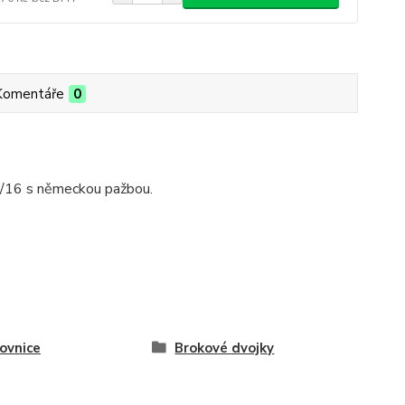
Komentáře
0
6/16 s německou pažbou.
ovnice
Brokové dvojky