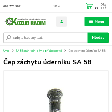
0
ks
CZK
602 775 907
za
0 Kč
Menu
Hledat
Úvod
SA 58 náhradní díly a příslušenství
Čep záchytu úderníku SA 58
Čep záchytu úderníku SA 58