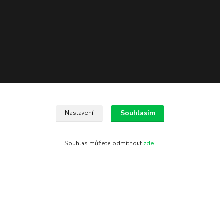
Souhlasím
Nastavení
Souhlas můžete odmítnout
zde
.
Kontakty
602 775 907
info@zbranekozub.cz