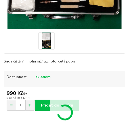
Sada čištění mnoha ráží viz. foto.
celý popis
Dostupnost
skladem
990 Kč
/
ks
818 Kč
bez DPH
Přidat do košíku