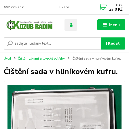
0
ks
CZK
602 775 907
za
0 Kč
Menu
Hledat
Úvod
Čištění zbraní a lovecké potřeby
Čištění sada v hliníkovém kufru.
Čištění sada v hliníkovém kufru.