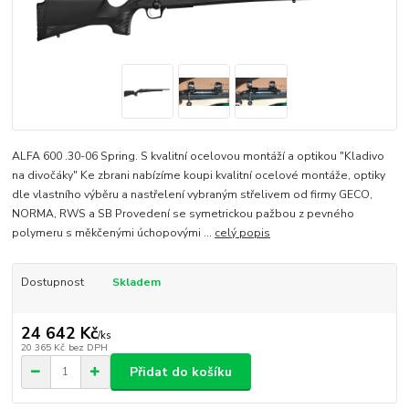
ALFA 600 .30-06 Spring. S kvalitní ocelovou montáží a optikou "Kladivo
na divočáky" Ke zbrani nabízíme koupi kvalitní ocelové montáže, optiky
dle vlastního výběru a nastřelení vybraným střelivem od firmy GECO,
NORMA, RWS a SB Provedení se symetrickou pažbou z pevného
polymeru s měkčenými úchopovými ...
celý popis
Dostupnost
Skladem
24 642 Kč
/
ks
20 365 Kč
bez DPH
Přidat do košíku