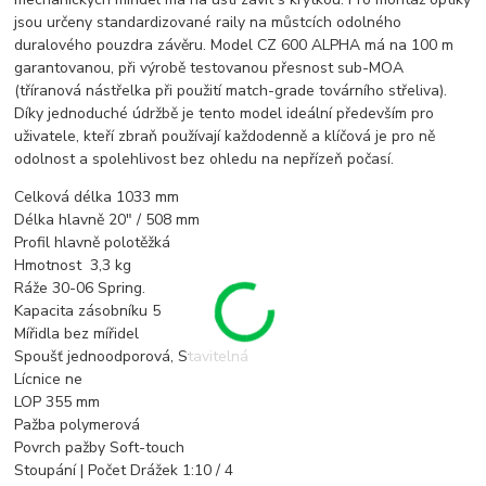
jsou určeny standardizované raily na můstcích odolného
duralového pouzdra závěru. Model CZ 600 ALPHA má na 100 m
garantovanou, při výrobě testovanou přesnost sub-MOA
(tříranová nástřelka při použití match-grade továrního střeliva).
Díky jednoduché údržbě je tento model ideální především pro
uživatele, kteří zbraň používají každodenně a klíčová je pro ně
odolnost a spolehlivost bez ohledu na nepřízeň počasí.
Celková délka 1033 mm
Délka hlavně 20" / 508 mm
Profil hlavně polotěžká
Hmotnost 3,3 kg
Ráže 30-06 Spring.
Kapacita zásobníku 5
Mířidla bez mířidel
Spoušť jednoodporová, Stavitelná
Lícnice ne
LOP 355 mm
Pažba polymerová
Povrch pažby Soft-touch
Stoupání | Počet Drážek 1:10 / 4