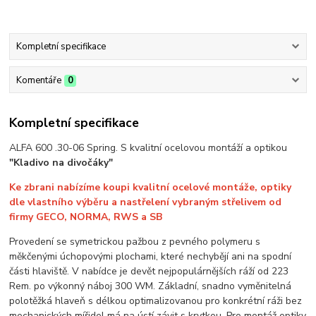
Kompletní specifikace
Komentáře
0
Kompletní specifikace
ALFA 600 .30-06 Spring. S kvalitní ocelovou montáží a optikou
"Kladivo na divočáky"
Ke zbrani nabízíme koupi kvalitní ocelové montáže, optiky
dle vlastního výběru a nastřelení vybraným střelivem od
firmy GECO, NORMA, RWS a SB
Provedení se symetrickou pažbou z pevného polymeru s
měkčenými úchopovými plochami, které nechybějí ani na spodní
části hlaviště. V nabídce je devět nejpopulárnějších ráží od 223
Rem. po výkonný náboj 300 WM. Základní, snadno vyměnitelná
polotěžká hlaveň s délkou optimalizovanou pro konkrétní ráži bez
mechanických mířidel má na ústí závit s krytkou. Pro montáž optiky