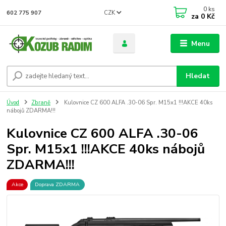
0
ks
CZK
602 775 907
za
0 Kč
Menu
Hledat
Úvod
Zbraně
Kulovnice CZ 600 ALFA .30-06 Spr. M15x1 !!!AKCE 40ks
nábojů ZDARMA!!!
Kulovnice CZ 600 ALFA .30-06
Spr. M15x1 !!!AKCE 40ks nábojů
ZDARMA!!!
Akce
Doprava ZDARMA