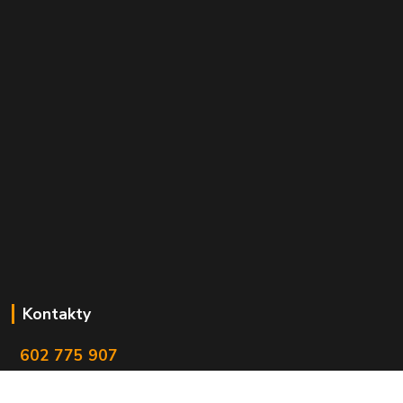
Kontakty
602 775 907
info@zbranekozub.cz