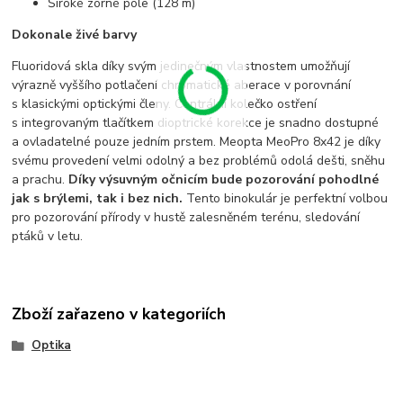
Široké zorné pole (128 m)
Dokonale živé barvy
Fluoridová skla díky svým jedinečným vlastnostem umožňují
výrazně vyššího potlačení chromatické aberace v porovnání
s klasickými optickými členy. Centrální kolečko ostření
s integrovaným tlačítkem dioptrické korekce je snadno dostupné
a ovladatelné pouze jedním prstem. Meopta MeoPro 8x42 je díky
svému provedení velmi odolný a bez problémů odolá dešti, sněhu
a prachu.
Díky výsuvným očnicím bude pozorování pohodlné
jak s brýlemi, tak i bez nich.
Tento binokulár je perfektní volbou
pro pozorování přírody v hustě zalesněném terénu, sledování
ptáků v letu.
Zboží zařazeno v kategoriích
Optika