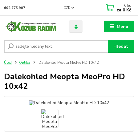
0
ks
CZK
602 775 907
za
0 Kč
Menu
Hledat
Úvod
Optika
Dalekohled Meopta MeoPro HD 10x42
Dalekohled Meopta MeoPro HD
10x42