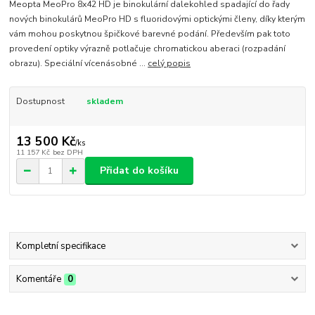
Meopta MeoPro 8x42 HD je binokulární dalekohled spadající do řady
nových binokulárů MeoPro HD s fluoridovými optickými členy, díky kterým
vám mohou poskytnou špičkové barevné podání. Především pak toto
provedení optiky výrazně potlačuje chromatickou aberaci (rozpadání
obrazu). Speciální vícenásobné ...
celý popis
Dostupnost
skladem
13 500 Kč
/
ks
11 157 Kč
bez DPH
Přidat do košíku
Kompletní specifikace
Komentáře
0