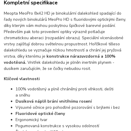
Kompletní specifikace
Meopta MeoPro 8x42 HD je binokulární dalekohled spadající do
řady nových binokulárů MeoPro HD s fluoridovými optickými členy,
díky kterým vám mohou poskytnou špičkové barevné podání.
Především pak toto provedení optiky výrazně potlačuje
chromatickou aberaci (rozpadání obrazu). Speciální vícenásobné
vrstvy zajišťují dobrou světelnou propustnost. Hořčíkové těleso
dalekohledu se vyznačuje nízkou hmotností a chrání jej pryžová
vrstva, díky kterému je
konstrukce nárazuvzdorná a 100%
vodotěsná.
Vnitřek dalekohledu je plněn inertním plynem -
dusíkem zaručujícím, že se čočky nebudou rosit.
Klíčové vlastnosti
100% vodotěsný a plně chráněný proti vlhkosti, dešti
a sněhu
Dusíková náplň brání vnitřnímu rosení
Výsuvné očnice pro pohodlné pozorování s brýlemi i bez
Fluoridové optické členy
Ergonomický tvar
Pogumovaná konstrukce s vysokou odolností