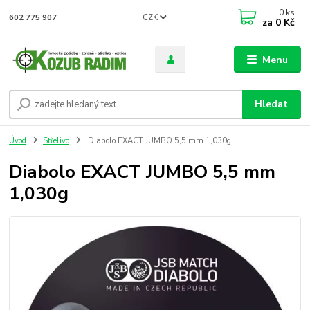
0
ks
CZK
602 775 907
za
0 Kč
Menu
Hledat
Úvod
Střelivo
Diabolo EXACT JUMBO 5,5 mm 1,030g
Diabolo EXACT JUMBO 5,5 mm
1,030g