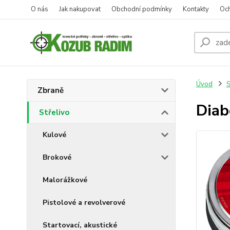
O nás
Jak nakupovat
Obchodní podmínky
Kontakty
Oc
Úvod
S
Zbraně
Diab
Střelivo
Kulové
Brokové
Malorážkové
Pistolové a revolverové
Startovací, akustické