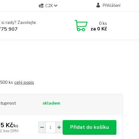
Přihlášení
CZK
 si rady? Zavolejte.
0
ks
za
0 Kč
775 907
 500 ks
celý popis
tupnost
skladem
5 Kč
/
ks
Přidat do košíku
Kč
bez DPH