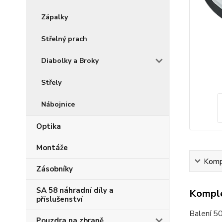
Zápalky
Střelný prach
Diabolky a Broky
Střely
Nábojnice
Optika
Montáže
Kompl
Zásobníky
SA 58 náhradní díly a
Komple
příslušenství
Balení 5
Pouzdra na zbraně