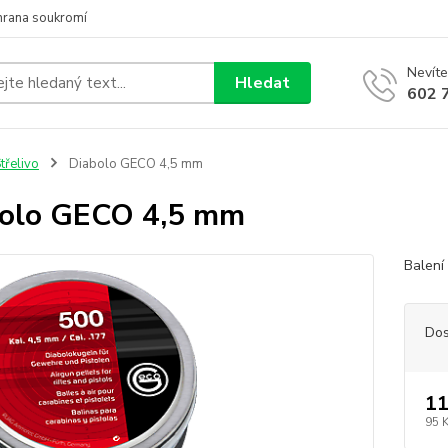
hrana soukromí
Nevíte
Hledat
602 
třelivo
Diabolo GECO 4,5 mm
olo GECO 4,5 mm
Balení
Dos
11
95 