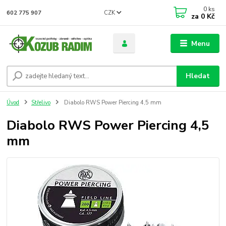
0
ks
CZK
602 775 907
za
0 Kč
Menu
Hledat
Úvod
Střelivo
Diabolo RWS Power Piercing 4,5 mm
Diabolo RWS Power Piercing 4,5
mm