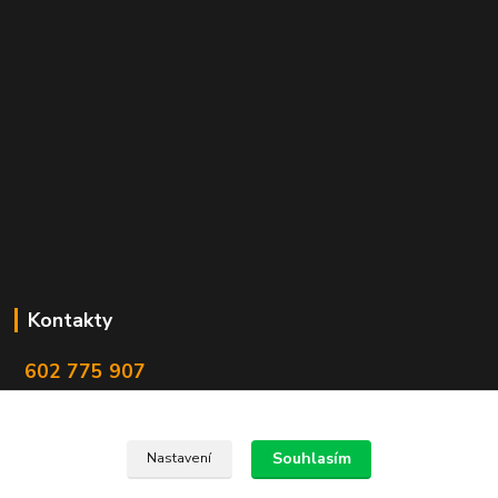
Kontakty
602 775 907
info@zbranekozub.cz
Souhlasím
Nastavení