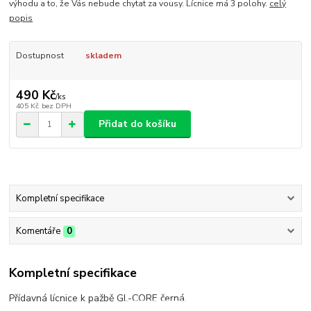
výhodu a to, že Vás nebude chytat za vousy. Lícnice má 3 polohy.
celý
popis
Dostupnost
skladem
490 Kč
/
ks
405 Kč
bez DPH
Přidat do košíku
Kompletní specifikace
Komentáře
0
Kompletní specifikace
Přídavná lícnice k pažbě GL-CORE černá.