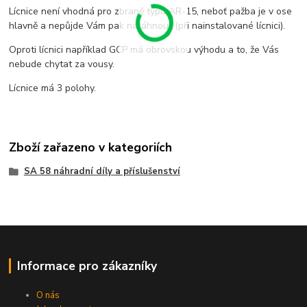
Lícnice není vhodná pro zbraně typu AR-15, neboť pažba je v ose
hlavně a nepůjde Vám pak natáhnout (při nainstalované lícnici).
Oproti lícnici například GCP má obrovskou výhodu a to, že Vás
nebude chytat za vousy.
Lícnice má 3 polohy.
Zboží zařazeno v kategoriích
SA 58 náhradní díly a příslušenství
Informace pro zákazníky
O nás