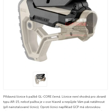
Přídavná lícnice k pažbě GL-CORE černá. Lícnice není vhodná pro zbraně
typu AR-15, neboť pažba je v ose hlavně a nepůjde Vám pak natáhnout
(při nainstalované lícnici). Oproti lícnici například GCP má obrovskou