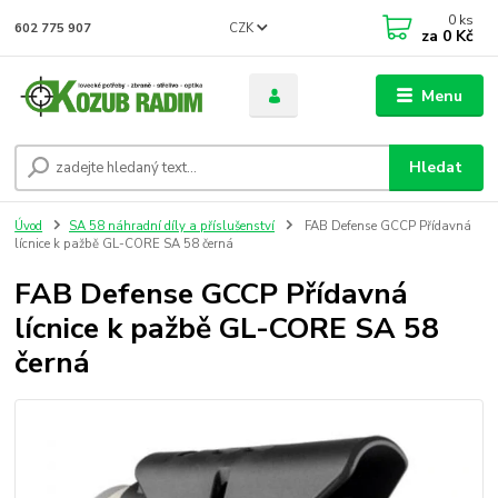
0
ks
CZK
602 775 907
za
0 Kč
Menu
Hledat
Úvod
SA 58 náhradní díly a příslušenství
FAB Defense GCCP Přídavná
lícnice k pažbě GL-CORE SA 58 černá
FAB Defense GCCP Přídavná
lícnice k pažbě GL-CORE SA 58
černá