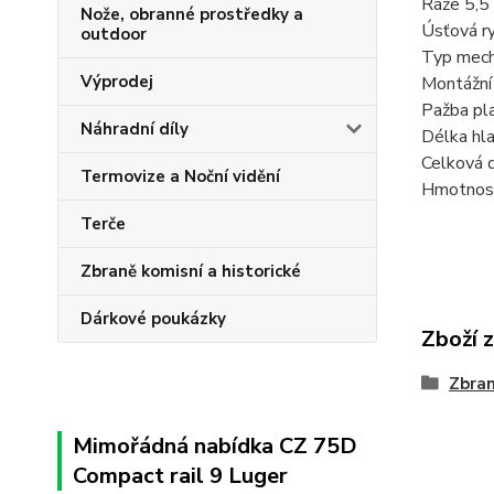
Ráže 5,
Nože, obranné prostředky a
Úsťová r
outdoor
Typ mech
Výprodej
Montážní
Pažba pl
Náhradní díly
Délka hl
Celková 
Termovize a Noční vidění
Hmotnos
Terče
Zbraně komisní a historické
Dárkové poukázky
Zboží 
Zbra
Mimořádná nabídka CZ 75D
Compact rail 9 Luger