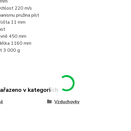
5 mm
ychlost 220 m/s
anismu pružina píst
 lišta 11 mm
ast
avně 450 mm
délka 1160 mm
t 3 000 g
zařazeno v kategoriích
ně
Vzduchovky