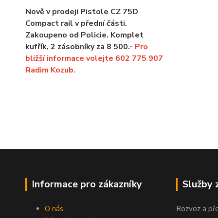
Nově v prodeji Pistole CZ 75D
Compact rail v přední části.
Zakoupeno od Policie. Komplet
kufřík, 2 zásobníky za 8 500.-
Pro
bližší informace volejte 602 775 907
Radim Kozub.
Informace pro zákazníky
Služby 
O nás
Rozvoz a př