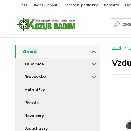
O nás
Jak nakupovat
Obchodní podmínky
Kontakty
Oc
Úvod
Z
Zbraně
Vzd
Kulovnice
Brokovnice
Malorážky
Pistole
Revolvery
Vzduchovky