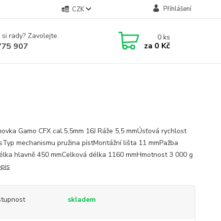
Přihlášení
CZK
 si rady? Zavolejte.
0
ks
za
0 Kč
775 907
ovka Gamo CFX cal.5,5mm 16J Ráže 5,5 mmÚsťová rychlost
sTyp mechanismu pružina pístMontážní lišta 11 mmPažba
élka hlavně 450 mmCelková délka 1160 mmHmotnost 3 000 g
opis
tupnost
skladem