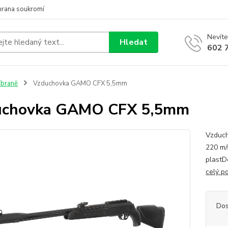
hrana soukromí
Nevíte
Hledat
602 
braně
Vzduchovka GAMO CFX 5,5mm
uchovka GAMO CFX 5,5mm
Vzduch
220 m/
plastD
celý p
Dos