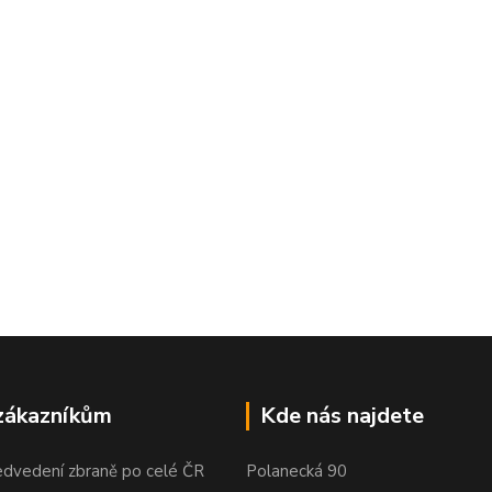
zákazníkům
Kde nás najdete
edvedení zbraně po celé ČR
Polanecká 90