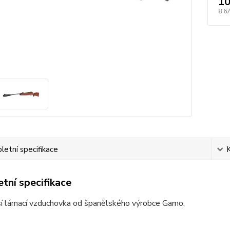
10
8 6
etní specifikace
tní specifikace
jší lámací vzduchovka od španělského výrobce Gamo.