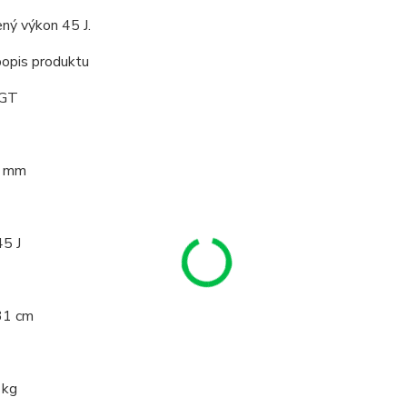
ý výkon 45 J.
popis produktu
IGT
5 mm
45 J
31 cm
 kg