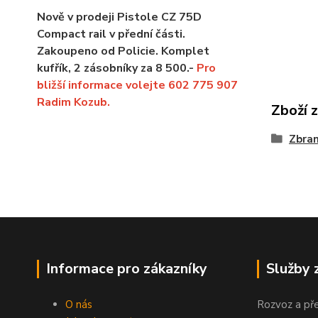
Nově v prodeji Pistole CZ 75D
Compact rail v přední části.
Zakoupeno od Policie. Komplet
kufřík, 2 zásobníky za 8 500.-
Pro
bližší informace volejte 602 775 907
Radim Kozub.
Zboží 
Zbra
Informace pro zákazníky
Služby 
O nás
Rozvoz a př