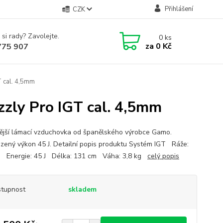
Přihlášení
CZK
 si rady? Zavolejte.
0
ks
za
0 Kč
775 907
 cal. 4,5mm
ly Pro IGT cal. 4,5mm
nější lámací vzduchovka od španělského výrobce Gamo.
ený výkon 45 J. Detailní popis produktu Systém IGT Ráže:
 Energie: 45 J Délka: 131 cm Váha: 3,8 kg
celý popis
tupnost
skladem