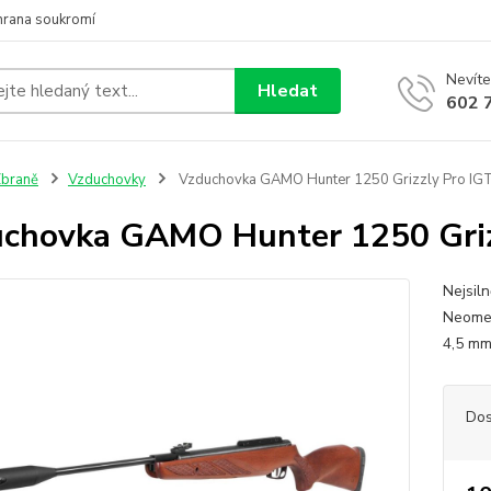
hrana soukromí
Nevíte
Hledat
602 
braně
Vzduchovky
Vzduchovka GAMO Hunter 1250 Grizzly Pro IGT
chovka GAMO Hunter 1250 Grizz
Nejsil
Neomez
4,5 mm
Dos