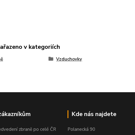
zařazeno v kategoriích
ně
Vzduchovky
zákazníkům
Kde nás najdete
edvedení zbraně po celé ČR
Polanecká 90