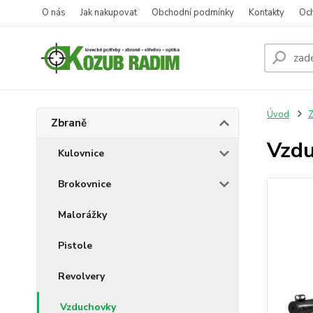
O nás
Jak nakupovat
Obchodní podmínky
Kontakty
Oc
Úvod
Z
Zbraně
Vzdu
Kulovnice
Brokovnice
Malorážky
Pistole
Revolvery
Vzduchovky