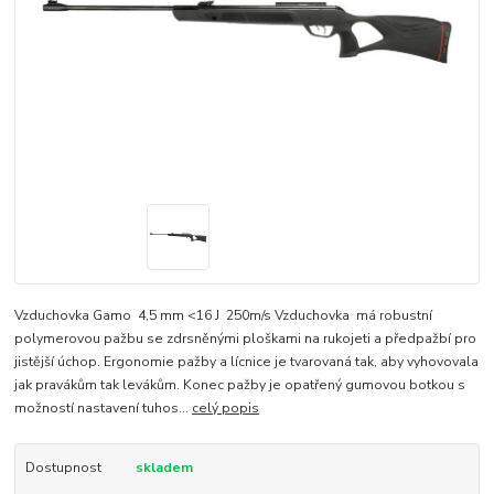
Vzduchovka Gamo 4,5 mm <16 J 250m/s Vzduchovka má robustní
polymerovou pažbu se zdrsněnými ploškami na rukojeti a předpažbí pro
jistější úchop. Ergonomie pažby a lícnice je tvarovaná tak, aby vyhovovala
jak pravákům tak levákům. Konec pažby je opatřený gumovou botkou s
možností nastavení tuhos...
celý popis
Dostupnost
skladem