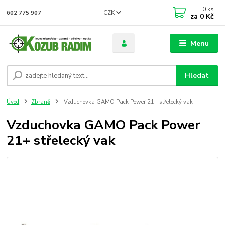
0
ks
CZK
602 775 907
za
0 Kč
Menu
Hledat
Úvod
Zbraně
Vzduchovka GAMO Pack Power 21+ střelecký vak
Vzduchovka GAMO Pack Power
21+ střelecký vak