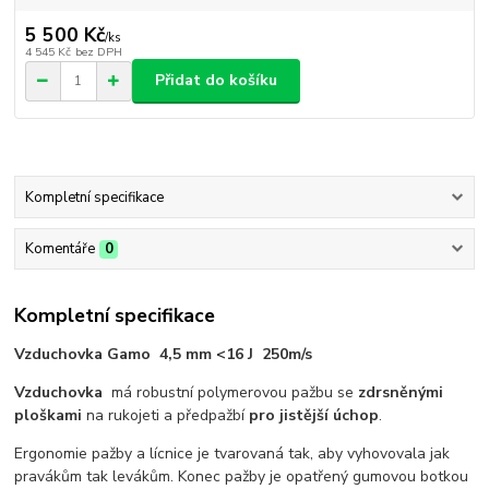
5 500 Kč
/
ks
4 545 Kč
bez DPH
Přidat do košíku
Kompletní specifikace
Komentáře
0
Kompletní specifikace
Vzduchovka Gamo 4,5 mm <
16 J 250m/s
Vzduchovka
má robustní polymerovou pažbu se
zdrsněnými
ploškami
na rukojeti a předpažbí
pro jistější úchop
.
Ergonomie pažby a lícnice je tvarovaná tak, aby vyhovovala jak
pravákům tak levákům. Konec pažby je opatřený gumovou botkou