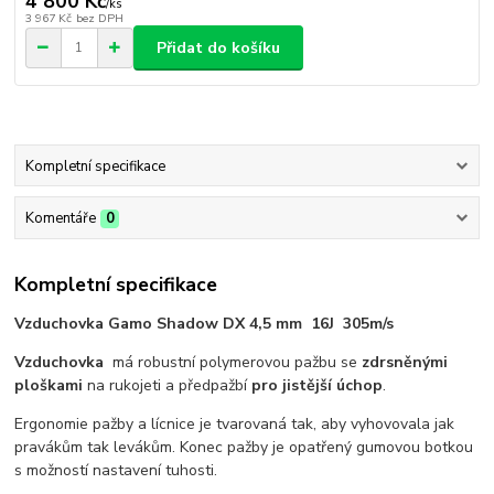
4 800 Kč
/
ks
3 967 Kč
bez DPH
Přidat do košíku
Kompletní specifikace
Komentáře
0
Kompletní specifikace
Vzduchovka Gamo Shadow DX 4,5 mm 16J 305m/s
Vzduchovka
má robustní polymerovou pažbu se
zdrsněnými
ploškami
na rukojeti a předpažbí
pro jistější úchop
.
Ergonomie pažby a lícnice je tvarovaná tak, aby vyhovovala jak
pravákům tak levákům. Konec pažby je opatřený gumovou botkou
s možností nastavení tuhosti.