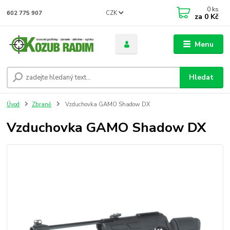
0
ks
CZK
602 775 907
za
0 Kč
Menu
Hledat
Úvod
Zbraně
Vzduchovka GAMO Shadow DX
Vzduchovka GAMO Shadow DX