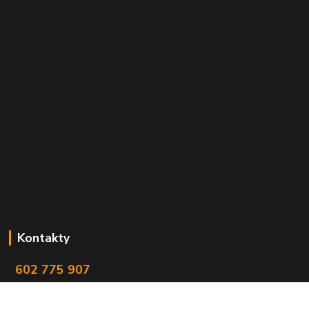
Kontakty
602 775 907
info@zbranekozub.cz