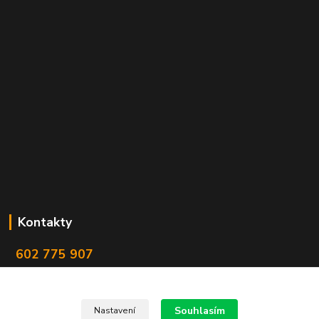
Kontakty
602 775 907
info@zbranekozub.cz
Souhlasím
Nastavení