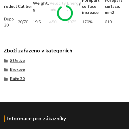
Forepart
Forepart
Weight,
Velocity,
Energy,
roduct
Caliber
surface
surface,
g
m/s
J
increase
mm2
Dupo
20/70
19.5
450
1975
170%
610
20
Zboží zařazeno v kategoriích
Střelivo
Brokové
Ráže 20
Informace pro zákazníky