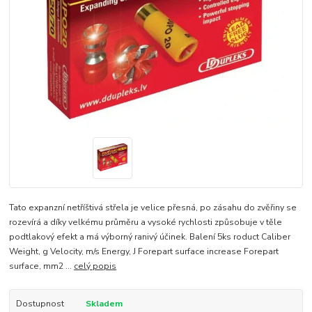
Tato expanzní netříštivá střela je velice přesná, po zásahu do zvěřiny se
rozevírá a díky velkému průměru a vysoké rychlosti způsobuje v těle
podtlakový efekt a má výborný ranivý účinek. Balení 5ks roduct Caliber
Weight, g Velocity, m/s Energy, J Forepart surface increase Forepart
surface, mm2 ...
celý popis
Dostupnost
Skladem