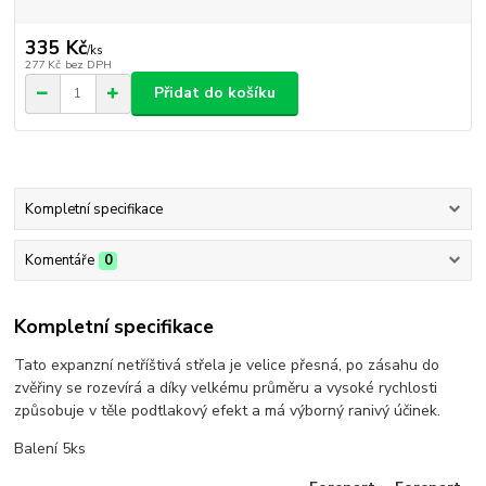
335 Kč
/
ks
277 Kč
bez DPH
Přidat do košíku
Kompletní specifikace
Komentáře
0
Kompletní specifikace
Tato expanzní netříštivá střela je velice přesná, po zásahu do
zvěřiny se rozevírá a díky velkému průměru a vysoké rychlosti
způsobuje v těle podtlakový efekt a má výborný ranivý účinek.
Balení 5ks