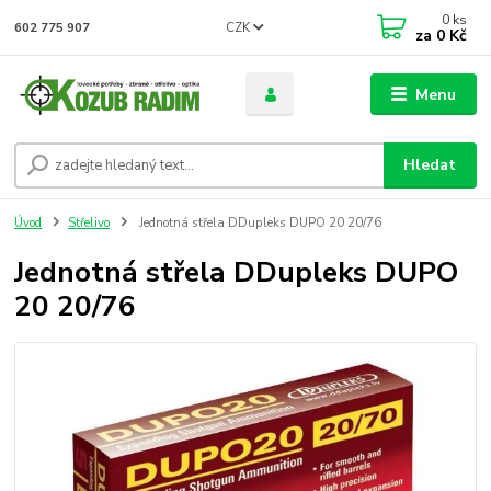
0
ks
CZK
602 775 907
za
0 Kč
Menu
Hledat
Úvod
Střelivo
Jednotná střela DDupleks DUPO 20 20/76
Jednotná střela DDupleks DUPO
20 20/76