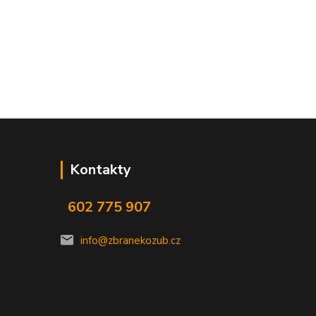
Kontakty
602 775 907
info@zbranekozub.cz