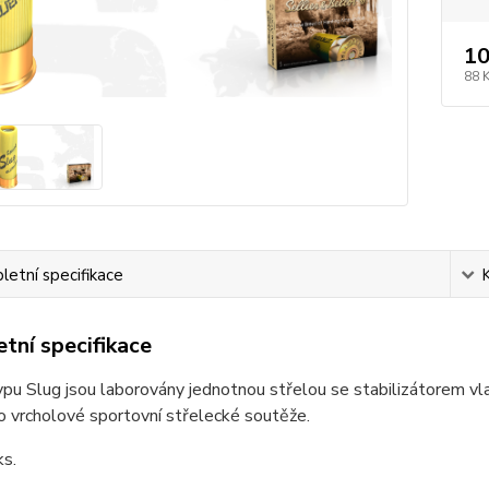
10
88 
etní specifikace
tní specifikace
pu Slug jsou laborovány jednotnou střelou se stabilizátorem vla
o vrcholové sportovní střelecké soutěže.
ks.