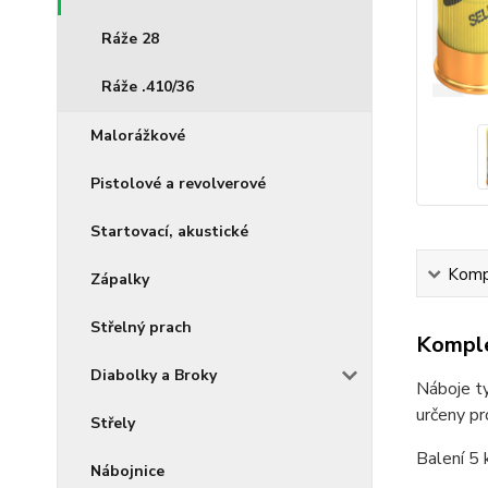
Ráže 28
Ráže .410/36
Malorážkové
Pistolové a revolverové
Startovací, akustické
Kompl
Zápalky
Střelný prach
Komple
Diabolky a Broky
Náboje ty
určeny pr
Střely
Balení 5 
Nábojnice