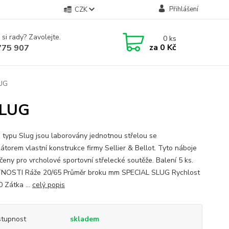
Přihlášení
CZK
 si rady? Zavolejte.
0
ks
za
0 Kč
775 907
LUG
SLUG
 typu Slug jsou laborovány jednotnou střelou se
zátorem vlastní konstrukce firmy Sellier & Bellot. Tyto náboje
rčeny pro vrcholové sportovní střelecké soutěže. Balení 5 ks.
NOSTI Ráže 20/65 Průměr broku mm SPECIAL SLUG Rychlost
0 Zátka ...
celý popis
tupnost
skladem