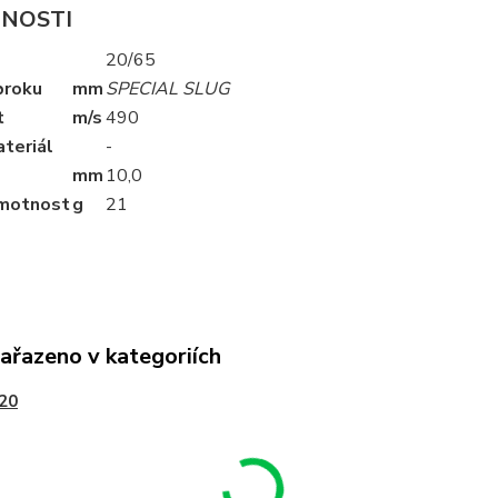
NOSTI
20/65
broku
mm
SPECIAL SLUG
t
m/s
490
teriál
-
mm
10
,0
motnost
g
21
zařazeno v kategoriích
20