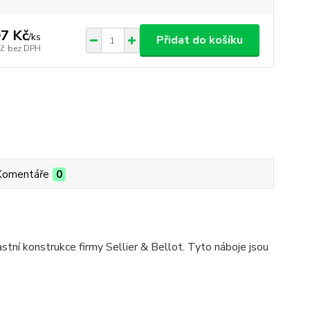
7 Kč
/
ks
Přidat do košíku
Kč
bez DPH
Komentáře
0
stní konstrukce firmy Sellier & Bellot. Tyto náboje jsou