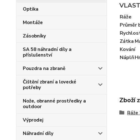
VLAST
Optika
Ráže
Montáže
Průměr 
Rychlos
Zásobníky
Zátka
Ma
Kování
SA 58 náhradní díly a
příslušenství
Náplň
H
Pouzdra na zbraně
Čištění zbraní a lovecké
potřeby
Zboží 
Nože, obranné prostředky a
outdoor
Ráže 
Výprodej
Náhradní díly