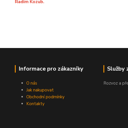
Radim Kozub.
Informace pro zákazníky
Služby 
O nás
Rozvoz a př
Jak nakupovat
Obchodní podmínky
Kontakty