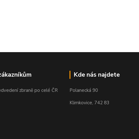
zákazníkům
Kde nás najdete
edvedení zbraně po celé ČR
Polanecká 90
Klimkovice, 742 83