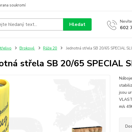
hrana soukromí
Nevíte
Hledat
602 
třelivo
Brokové
Ráže 20
Jednotná střela SB 20/65 SPECIAL S
otná střela SB 20/65 SPECIAL 
Náboje
stabili
jsou u
VLAST
m/s 49
Dos