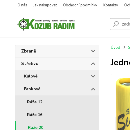
O nás
Jak nakupovat
Obchodní podmínky
Kontakty
Oc
Úvod
S
Zbraně
Jedn
Střelivo
Kulové
Brokové
Ráže 12
Ráže 16
Ráže 20