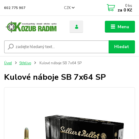
0
ks
CZK
602 775 907
za
0 Kč
Menu
Hledat
Úvod
Střelivo
Kulové náboje SB 7x64 SP
Kulové náboje SB 7x64 SP