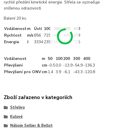
rychlé předání kinetické energie. Střela se vyznačuje
sníženou odrazivostí.
Balení 20 ks.
Vzdálenost
m
Ústí
100
200
300
400
Rychlost
m/s
856
725
606
498
399
Energie
J
3334
2390
1670
1127
725
Vzdálenost
m
50
100
200
300
400
Převýšení
cm
-0
,5
0,0
-13
,9
-54
,9
-136
,3
Převýšení pro ONV
cm
1
,4
3
,9
-6
,1
-43
,3
-120
,8
Zboží zařazeno v kategoriích
Střelivo
Kulové
Náboje Sellier & Bellot